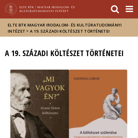
Események
ELTE a
Hírek
sajtóban
ELTE BTK MAGYAR IRODALOM- ÉS KULTÚRATUDOMÁNYI
>
INTÉZET
A 19. SZÁZADI KÖLTÉSZET TÖRTÉNETEI
A 19. SZÁZADI KÖLTÉSZET TÖRTÉNETEI