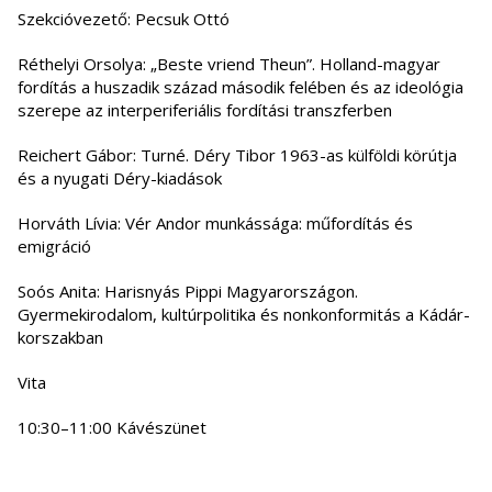
Szekcióvezető: Pecsuk Ottó
Réthelyi Orsolya: „Beste vriend Theun”. Holland-magyar
fordítás a huszadik század második felében és az ideológia
szerepe az interperiferiális fordítási transzferben
Reichert Gábor: Turné. Déry Tibor 1963-as külföldi körútja
és a nyugati Déry-kiadások
Horváth Lívia: Vér Andor munkássága: műfordítás és
emigráció
Soós Anita: Harisnyás Pippi Magyarországon.
Gyermekirodalom, kultúrpolitika és nonkonformitás a Kádár-
korszakban
Vita
10:30–11:00 Kávészünet