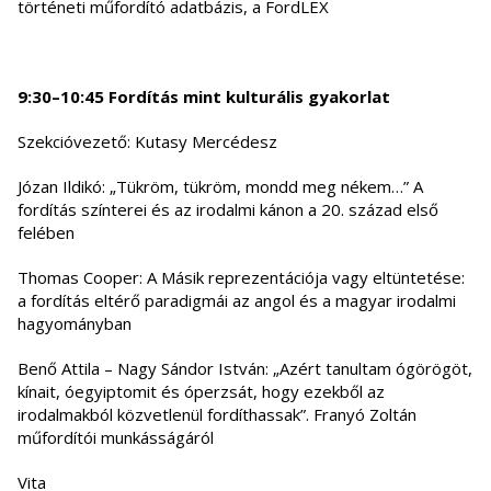
történeti műfordító adatbázis, a FordLEX
9:30–10:45 Fordítás mint kulturális gyakorlat
Szekcióvezető: Kutasy Mercédesz
Józan Ildikó: „Tükröm, tükröm, mondd meg nékem…” A
fordítás színterei és az irodalmi kánon a 20. század első
felében
Thomas Cooper: A Másik reprezentációja vagy eltüntetése:
a fordítás eltérő paradigmái az angol és a magyar irodalmi
hagyományban
Benő Attila – Nagy Sándor István: „Azért tanultam ógörögöt,
kínait, óegyiptomit és óperzsát, hogy ezekből az
irodalmakból közvetlenül fordíthassak”. Franyó Zoltán
műfordítói munkásságáról
Vita