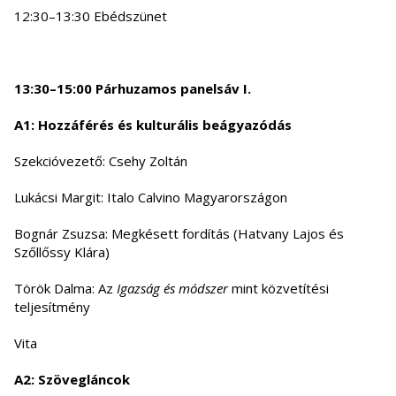
12:30–13:30 Ebédszünet
13:30–15:00 Párhuzamos panelsáv I.
A1: Hozzáférés és kulturális beágyazódás
Szekcióvezető: Csehy Zoltán
Lukácsi Margit: Italo Calvino Magyarországon
Bognár Zsuzsa: Megkésett fordítás (Hatvany Lajos és
Szőllőssy Klára)
Török Dalma: Az
Igazság és módszer
mint közvetítési
teljesítmény
Vita
A2: Szövegláncok