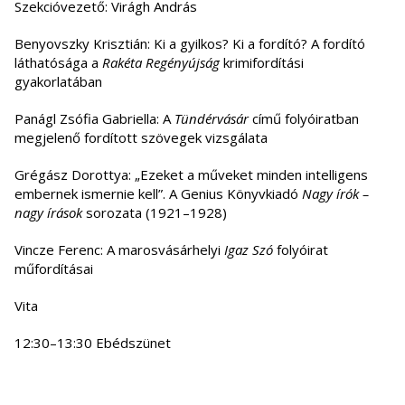
Szekcióvezető: Virágh András
Benyovszky Krisztián: Ki a gyilkos? Ki a fordító? A fordító
láthatósága a
Rakéta Regényújság
krimifordítási
gyakorlatában
Panágl Zsófia Gabriella: A
Tündérvásár
című folyóiratban
megjelenő fordított szövegek vizsgálata
Grégász Dorottya: „Ezeket a műveket minden intelligens
embernek ismernie kell”. A Genius Könyvkiadó
Nagy írók –
nagy írások
sorozata (1921–1928)
Vincze Ferenc: A marosvásárhelyi
Igaz Szó
folyóirat
műfordításai
Vita
12:30–13:30 Ebédszünet