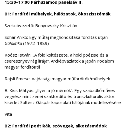
15:30–17:00 Párhuzamos panelsáv II.
B1: Fordítói műhelyek, hálózatok, ökoszisztémák
Szekcióvezető: Benyovszky Krisztián
Sohár Anikó: Egy műfaj meghonosítása fordítás útján:
Galaktika
(1972–1989)
Koósz István: „A föld költészete, a hold poézise és a
cseresznyevirág lírája”. Arcképvázlatok a japán irodalom
magyar fordítóiról
Rajsli Emese: Vajdasági magyar műfordítók/műhelyek
B. Kiss Mátyás: „Ilyen a jó mérnök”. Egy szabadkőműves
vegyész mint zenei szakfordító és transzkulturális aktor:
kísérlet Soltész Gáspár kapcsolati hálójának modellezésére
Vita
B2: Fordítói poétikák, szövegek, alkotásmódok