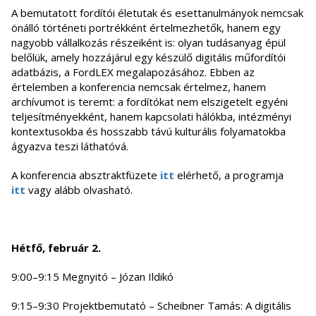
A bemutatott fordítói életutak és esettanulmányok nemcsak
önálló történeti portrékként értelmezhetők, hanem egy
nagyobb vállalkozás részeiként is: olyan tudásanyag épül
belőlük, amely hozzájárul egy készülő digitális műfordítói
adatbázis, a FordLEX megalapozásához. Ebben az
értelemben a konferencia nemcsak értelmez, hanem
archívumot is teremt: a fordítókat nem elszigetelt egyéni
teljesítményekként, hanem kapcsolati hálókba, intézményi
kontextusokba és hosszabb távú kulturális folyamatokba
ágyazva teszi láthatóvá.
A konferencia absztraktfüzete
itt
elérhető, a programja
itt
vagy alább olvasható.
Hétfő, február 2.
9:00–9:15 Megnyitó – Józan Ildikó
9:15–9:30 Projektbemutató – Scheibner Tamás: A digitális