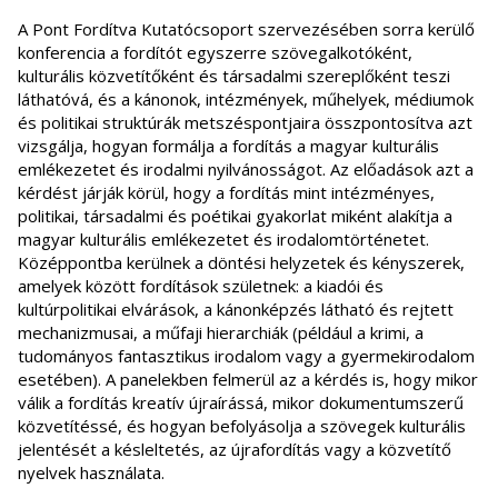
A Pont Fordítva Kutatócsoport szervezésében sorra kerülő
konferencia a fordítót egyszerre szövegalkotóként,
kulturális közvetítőként és társadalmi szereplőként teszi
láthatóvá, és a kánonok, intézmények, műhelyek, médiumok
és politikai struktúrák metszéspontjaira összpontosítva azt
vizsgálja, hogyan formálja a fordítás a magyar kulturális
emlékezetet és irodalmi nyilvánosságot. Az előadások azt a
kérdést járják körül, hogy a fordítás mint intézményes,
politikai, társadalmi és poétikai gyakorlat miként alakítja a
magyar kulturális emlékezetet és irodalomtörténetet.
Középpontba kerülnek a döntési helyzetek és kényszerek,
amelyek között fordítások születnek: a kiadói és
kultúrpolitikai elvárások, a kánonképzés látható és rejtett
mechanizmusai, a műfaji hierarchiák (például a krimi, a
tudományos fantasztikus irodalom vagy a gyermekirodalom
esetében). A panelekben felmerül az a kérdés is, hogy mikor
válik a fordítás kreatív újraírássá, mikor dokumentumszerű
közvetítéssé, és hogyan befolyásolja a szövegek kulturális
jelentését a késleltetés, az újrafordítás vagy a közvetítő
nyelvek használata.