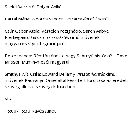
Szekcióvezető: Polgár Anikó
Bartal Mária: Weöres Sándor Petrarca-fordításairól
Csúr Gábor Attila: Vértelen rezignáció. Søren Aabye
Kierkegaard
Félelem és reszketés
című művének
magyarországi integrációjáról
Péteri Vanda: Rémtörténet-e vagy Szörnyű história? – Tove
Jansson Mumin-meséi magyarul
Smitnya Alíz Csilla: Edward Bellamy
Visszapillantás
című
művének Radványi Dániel által készített fordítása az eredeti
szöveg, illetve szövegek tükrében
Vita
15:00–15:30 Kávészünet