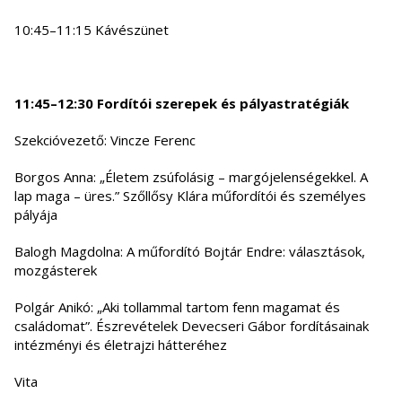
10:45–11:15 Kávészünet
11:45–12:30 Fordítói szerepek és pályastratégiák
Szekcióvezető: Vincze Ferenc
Borgos Anna: „Életem zsúfolásig – margójelenségekkel. A
lap maga – üres.” Szőllősy Klára műfordítói és személyes
pályája
Balogh Magdolna: A műfordító Bojtár Endre: választások,
mozgásterek
Polgár Anikó: „Aki tollammal tartom fenn magamat és
családomat”. Észrevételek Devecseri Gábor fordításainak
intézményi és életrajzi hátteréhez
Vita