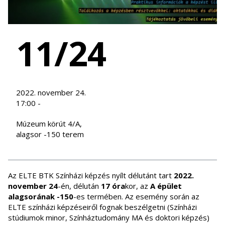
11/24
2022. november 24.
17:00 -
Múzeum körút 4/A,
alagsor -150 terem
Az ELTE BTK Színházi képzés nyílt délutánt tart
2022.
november 24
-én, délután
17 óra
kor, az
A épület
alagsorának -150
-es termében. Az esemény során az
ELTE színházi képzéseiről fognak beszélgetni (Színházi
stúdiumok minor, Színháztudomány MA és doktori képzés)