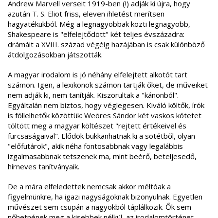
Andrew Marvell verseit 1919-ben (!) adják ki újra, hogy
azután T. S. Eliot friss, eleven ihletést merítsen
hagyatékukból. Még a legnagyobbak közti legnagyobb,
Shakespeare is "elfelejtődött" két teljes évszázadra:
drámáit a XVIII. század végéig hazájában is csak különböző
átdolgozásokban játszották.
A magyar irodalom is jó néhány elfelejtett alkotót tart
számon. Igen, a lexikonok számon tartják őket, de műveiket
nem adják ki, nem tanítják. Kiszorultak a "kánonból".
Egyáltalán nem biztos, hogy véglegesen. Kiváló költők, írók
is föllelhetők közöttük: Weöres Sándor két vaskos kötetet
töltött meg a magyar költészet "rejtett értékeivel és
furcsaságaival". Elődök bukkanhatnak ki a sötétből, olyan
"előfutárok", akik néha fontosabbnak vagy legalábbis
izgalmasabbnak tetszenek ma, mint beérő, beteljesedő,
hírneves tanítványaik.
De a mára elfeledettek nemcsak akkor méltóak a
figyelmünkre, ha igazi nagyságoknak bizonyulnak. Egyetlen
művészet sem csupán a nagyokból táplálkozik. Ők sem
nőhetnének meg a kisebbek nélkül, az irodalomtörténet