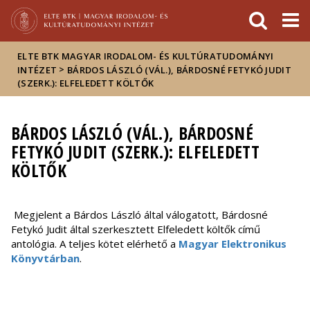
Események
ELTE a
Hírek
sajtóban
ELTE BTK MAGYAR IRODALOM- ÉS KULTÚRATUDOMÁNYI
>
INTÉZET
BÁRDOS LÁSZLÓ (VÁL.), BÁRDOSNÉ FETYKÓ JUDIT
(SZERK.): ELFELEDETT KÖLTŐK
BÁRDOS LÁSZLÓ (VÁL.), BÁRDOSNÉ
FETYKÓ JUDIT (SZERK.): ELFELEDETT
KÖLTŐK
Megjelent a Bárdos László által válogatott, Bárdosné
Fetykó Judit által szerkesztett Elfeledett költők című
antológia. A teljes kötet elérhető a
Magyar Elektronikus
Könyvtárban
.