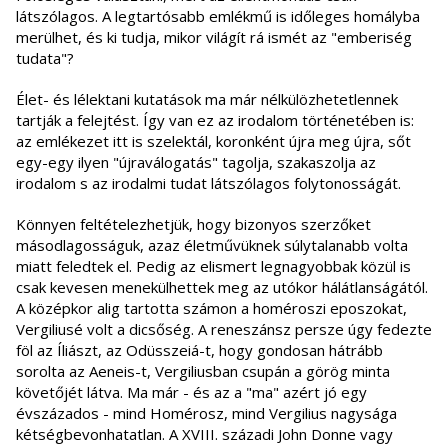
látszólagos. A legtartósabb emlékmű is időleges homályba
merülhet, és ki tudja, mikor világít rá ismét az "emberiség
tudata"?
Élet- és lélektani kutatások ma már nélkülözhetetlennek
tartják a felejtést. Így van ez az irodalom történetében is:
az emlékezet itt is szelektál, koronként újra meg újra, sőt
egy-egy ilyen "újraválogatás" tagolja, szakaszolja az
irodalom s az irodalmi tudat látszólagos folytonosságát.
Könnyen feltételezhetjük, hogy bizonyos szerzőket
másodlagosságuk, azaz életművüknek súlytalanabb volta
miatt feledtek el. Pedig az elismert legnagyobbak közül is
csak kevesen menekülhettek meg az utókor hálátlanságától.
A középkor alig tartotta számon a homéroszi eposzokat,
Vergiliusé volt a dicsőség. A reneszánsz persze úgy fedezte
föl az Íliászt, az Odüsszeiá-t, hogy gondosan hátrább
sorolta az Aeneis-t, Vergiliusban csupán a görög minta
követőjét látva. Ma már - és az a "ma" azért jó egy
évszázados - mind Homérosz, mind Vergilius nagysága
kétségbevonhatatlan. A XVIII. századi John Donne vagy