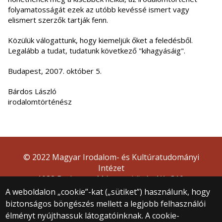
folyamatosságát ezek az utóbb kevéssé ismert vagy
elismert szerzők tartják fenn.
Közülük válogattunk, hogy kiemeljük őket a feledésből.
Legalább a tudat, tudatunk következő "kihagyásáig".
Budapest, 2007. október 5.
Bárdos László
irodalomtörténész
© 2022 Magyar Irodalom- és Kultúratudományi
Intézet
1088 Budapest, Múzeum körút 4/A, 310.
A weboldalon „cookie”-kat („sütiket”) használunk, hogy
biztonságos böngészés mellett a legjobb felhasználói
élményt nyújthassuk látogatóinknak. A cookie-