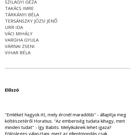
SZILÁGYI GÉZA
TAKÁCS IMRE
TÁRKÁNYI BÉLA
TERSÁNSZKY JÓZSI JENŐ
URR IDA
VÁCI MIHÁLY
VARGHA GYULA
VÁRNAI ZSENI
VIHAR BÉLA
Előszó
"Emléket hagyok itt, mely ércnél maradóbb" - állapítja meg
költészetéről Horatius. "Az emberiség tudata kihagy, mint
minden tudat" - így Babits. Melyiküknek lehet igaza?
Fölösleges választani, mert az ellentmondás csak