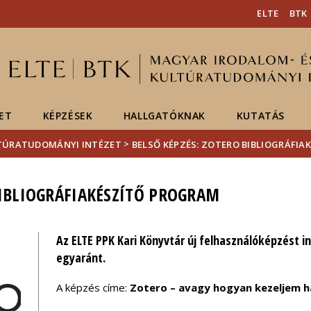
Események
ELTE a
Hírek
ELTE
BTK
sajtóban
ET
KÉPZÉSEK
HALLGATÓKNAK
KUTATÁS
>
LTÚRATUDOMÁNYI INTÉZET
BELSŐ KÉPZÉS: ZOTERO BIBLIOGRÁFI
BIBLIOGRÁFIAKÉSZÍTŐ PROGRAM
Az ELTE PPK Kari Könyvtár új felhasználóképzést i
egyaránt.
A képzés címe:
Zotero – avagy hogyan kezeljem h