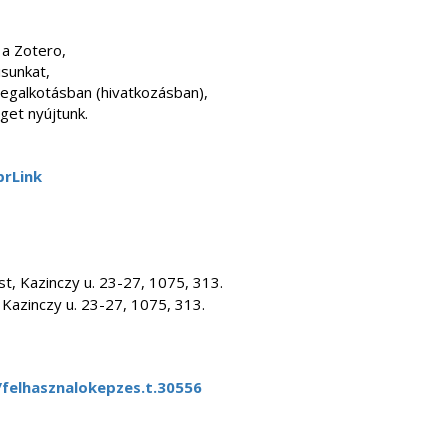
a Zotero,
sunkat,
vegalkotásban (hivatkozásban),
get nyújtunk.
prLink
E
t, Kazinczy u. 23-27, 1075, 313.
Kazinczy u. 23-27, 1075, 313.
/felhasznalokepzes.t.30556