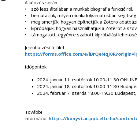
A képzés során
• szó lesz általában a munkabibliográfia funkcióiról,
• bemutatjuk, milyen munkafolyamatokban segítség 
• megismerjük, hogyan építhetjük a Zotero adatbázi
• kipróbáljuk, hogyan használhatjuk a Zoterot a szö
• támogatott, egyénre szabott kipróbálási lehetősé
Jelentkezési felület:
https://forms.office.com/e/iBrQeNqJ0R?origin=l
Időpontok:
2024. január 11. csütörtök 10.00-11.30 ONLIN
2024. január 18. csütörtök 10.00-11.30 Budapes
2024. február 7. szerda 18.00-19.30 Budapest, 
További
információ:
https://konyvtar.ppk.elte.hu/content