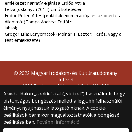
emlékezet narratív eljárása Erdős Attila
Felvágóskönyv (2014) című kötetében
Fodor Péter: A testpraktikák enumerációja és az önértés
dilemmái (Tompa Andrea: Fejtől s
lábtól)
Gregor Lilla: Lenyomatok (Molnár T. Eszter: Teréz, vagy a
test emlékezete)
© 2022 Magyar Irodalom- és Kultúratudományi
Intézet
1088 Budapest, Múzeum körút 4/A, 310.
A weboldalon „cookie”-kat („sütiket”) használunk, hogy
biztonságos böngészés mellett a legjobb felhasználói
élményt nyújthassuk látogatóinknak. A cookie-
beállítások bármikor megváltoztathatók a böngésző
beállításaiban.
További információ
Webfejlesztés: