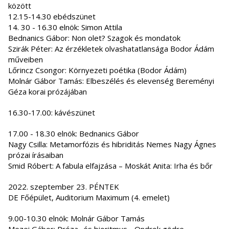
között
12.15-14.30 ebédszünet
14. 30 - 16.30 elnök: Simon Attila
Bednanics Gábor: Non olet? Szagok és mondatok
Szirák Péter: Az érzékletek olvashatatlansága Bodor Ádám
műveiben
Lőrincz Csongor: Környezeti poétika (Bodor Ádám)
Molnár Gábor Tamás: Elbeszélés és elevenség Bereményi
Géza korai prózájában
16.30-17.00: kávészünet
17.00 - 18.30 elnök: Bednanics Gábor
Nagy Csilla: Metamorfózis és hibriditás Nemes Nagy Ágnes
prózai írásaiban
Smid Róbert: A fabula elfajzása – Moskát Anita: Irha és bőr
2022. szeptember 23. PÉNTEK
DE Főépület, Auditorium Maximum (4. emelet)
9.00-10.30 elnök: Molnár Gábor Tamás