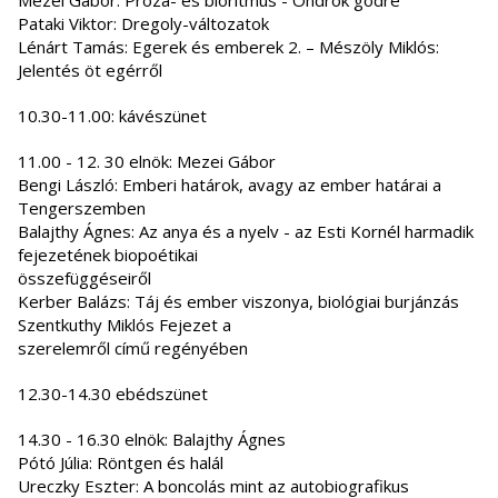
Mezei Gábor: Próza- és bioritmus - Ondrok gödre
Pataki Viktor: Dregoly-változatok
Lénárt Tamás: Egerek és emberek 2. – Mészöly Miklós:
Jelentés öt egérről
10.30-11.00: kávészünet
11.00 - 12. 30 elnök: Mezei Gábor
Bengi László: Emberi határok, avagy az ember határai a
Tengerszemben
Balajthy Ágnes: Az anya és a nyelv - az Esti Kornél harmadik
fejezetének biopoétikai
összefüggéseiről
Kerber Balázs: Táj és ember viszonya, biológiai burjánzás
Szentkuthy Miklós Fejezet a
szerelemről című regényében
12.30-14.30 ebédszünet
14.30 - 16.30 elnök: Balajthy Ágnes
Pótó Júlia: Röntgen és halál
Ureczky Eszter: A boncolás mint az autobiografikus