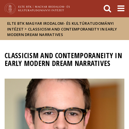
Események
ELTE a
Hírek
sajtóban
ELTE BTK MAGYAR IRODALOM- ÉS KULTÚRATUDOMÁNYI
>
INTÉZET
CLASSICISM AND CONTEMPORANEITY IN EARLY
MODERN DREAM NARRATIVES
CLASSICISM AND CONTEMPORANEITY IN
EARLY MODERN DREAM NARRATIVES