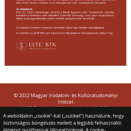
© 2022 Magyar Irodalom- és Kultúratudományi
Intézet
1088 Budapest, Múzeum körút 4/A, 310.
A weboldalon „cookie”-kat („sütiket”) használunk, hogy
biztonságos böngészés mellett a legjobb felhasználói
élményt nyújthassuk látogatóinknak. A cookie-