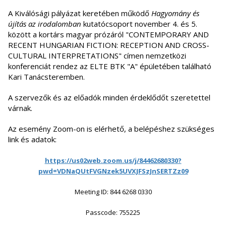
A Kiválósági pályázat keretében működő
Hagyomány és
újítás az irodalomban
kutatócsoport november 4. és 5.
között a kortárs magyar prózáról "CONTEMPORARY AND
RECENT HUNGARIAN FICTION: RECEPTION AND CROSS-
CULTURAL INTERPRETATIONS" címen nemzetközi
konferenciát rendez az ELTE BTK "A" épületében található
Kari Tanácsteremben.
A szervezők és az előadók minden érdeklődőt szeretettel
várnak.
Az esemény Zoom-on is elérhető, a belépéshez szükséges
link és adatok:
https://us02web.zoom.us/j/84462680330?
pwd=VDNaQUtFVGNzek5UVXJFSzJnSERTZz09
Meeting ID: 844 6268 0330
Passcode: 755225