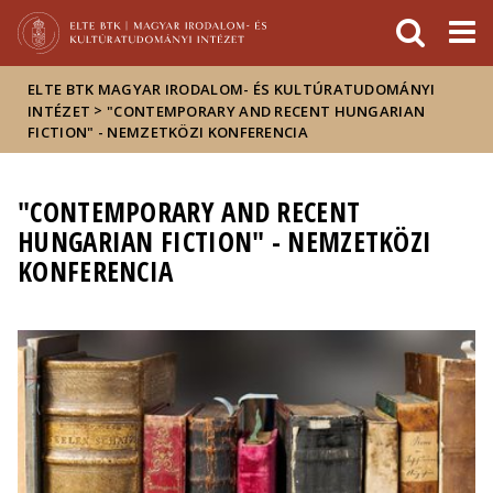
Események
ELTE a
Hírek
sajtóban
ELTE BTK MAGYAR IRODALOM- ÉS KULTÚRATUDOMÁNYI
>
INTÉZET
"CONTEMPORARY AND RECENT HUNGARIAN
FICTION" - NEMZETKÖZI KONFERENCIA
"CONTEMPORARY AND RECENT
HUNGARIAN FICTION" - NEMZETKÖZI
KONFERENCIA