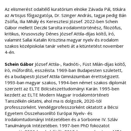
Az elismerést odaítélő kuratórium elnöke Závada Pál, titkára
az Artisjus főigazgatója, Dr. Szinger András, tagjai pedig Bán
Zsófia, Ilia Mihály és Keresztesi József. 2022-ben Schein
Gábor mellett Deczki Sarolta irodalomtörténész, filozófus,
kritikus, Krusovszky Dénes József Attila-díjas költő, író,
valamint Sallai Katalin Krisztina magyar nyelv és irodalom
szakos középiskolai tanár veheti át a kitüntetést november
4-én.
Schein Gábor
József Attila-, Radnóti-, Füst Milán-díjas költő,
író, műfordító, esszéista. 1969-ban Budapesten született,
és a budapesti József Attila Gimnáziumban érettségizett.
1993-ban magyar szakos, 1994-ben német szakos diplomát
szerzett az ELTE Bölcsészettudományi Karán. 1995-ben
kezdett az ELTE Modern Magyar Irodalomtörténeti
Tanszékén oktatni, ahol ma is dolgozik, 2020-tól
professzorként. Vendégprofesszorként oktatott a Bécsi
Egyetem Összehasonlító Európai Nyelv- és
Irodalomtudományi Intézetében és a Sorbonne IV. Szláv
Tanulmányok Intézetében. 1997-ben PhD fokozatot