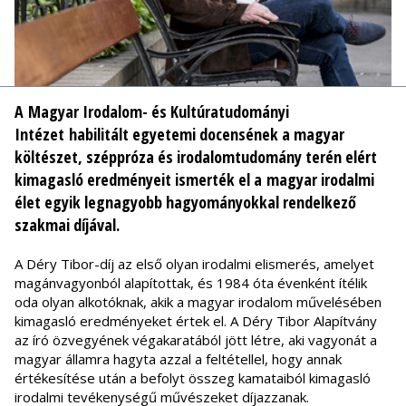
A Magyar Irodalom- és Kultúratudományi
Intézet habilitált egyetemi docensének a magyar
költészet, széppróza és irodalomtudomány terén elért
kimagasló eredményeit ismerték el a magyar irodalmi
élet egyik legnagyobb hagyományokkal rendelkező
szakmai díjával.
A Déry Tibor-díj az első olyan irodalmi elismerés, amelyet
magánvagyonból alapítottak, és 1984 óta évenként ítélik
oda olyan alkotóknak, akik a magyar irodalom művelésében
kimagasló eredményeket értek el. A Déry Tibor Alapítvány
az író özvegyének végakaratából jött létre, aki vagyonát a
magyar államra hagyta azzal a feltétellel, hogy annak
értékesítése után a befolyt összeg kamataiból kimagasló
irodalmi tevékenységű művészeket díjazzanak.