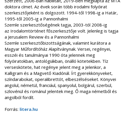
szerzett, 2006-ban habilitált, 2019-ben megkapta az MTA
doktora címet. Az évek során több irodalmi folyóirat
szerkesztőjeként is dolgozott. 1994-től 1998-ig a Határ,
1995-től 2005-ig a Pannonhalmi
Szemle szerkesztőségének tagja, 2003-tól 2008-ig
az Irodalomtörténet főszerkesztője volt. Jelenleg is tagja
a Jerusalem Review és a Pannonhalmi
Szemle szerkesztőbizottságának, valamint kurátora a
Magyar Műfordítóház Alapítványnak. Versei, regényei,
esszéi és tanulmányai 1990 óta jelennek meg
folyóiratokban, antológiákban, önálló kötetekben. Tíz
verseskötete, hat regénye jelent meg a Jelenkor, a
Kalligram és a Magvető Kiadónál. Írt gyerekkönyveket,
színdarabokat, operalibrettót, elbeszélséseket. Könyvei
angolul, németül, franciául, spanyolul, bolgárul, szerbül,
szlovénül és románul jelentek meg. Ő maga németből és
angolból fordít.
Forrás:
litera.hu