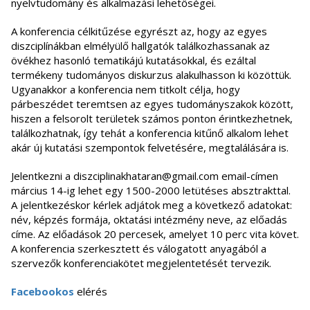
nyelvtudomány és alkalmazási lehetőségei.
A konferencia célkitűzése egyrészt az, hogy az egyes
diszciplínákban elmélyülő hallgatók találkozhassanak az
övékhez hasonló tematikájú kutatásokkal, és ezáltal
termékeny tudományos diskurzus alakulhasson ki közöttük.
Ugyanakkor a konferencia nem titkolt célja, hogy
párbeszédet teremtsen az egyes tudományszakok között,
hiszen a felsorolt területek számos ponton érintkezhetnek,
találkozhatnak, így tehát a konferencia kitűnő alkalom lehet
akár új kutatási szempontok felvetésére, megtalálására is.
Jelentkezni a diszciplinakhataran@gmail.com email-címen
március 14-ig lehet egy 1500-2000 letütéses absztrakttal.
A jelentkezéskor kérlek adjátok meg a következő adatokat:
név, képzés formája, oktatási intézmény neve, az előadás
címe. Az előadások 20 percesek, amelyet 10 perc vita követ.
A konferencia szerkesztett és válogatott anyagából a
szervezők konferenciakötet megjelentetését tervezik.
Facebookos
elérés