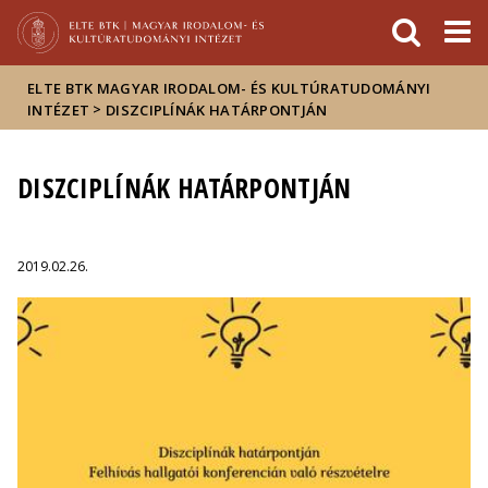
Események
ELTE a
Hírek
sajtóban
ELTE BTK MAGYAR IRODALOM- ÉS KULTÚRATUDOMÁNYI
>
INTÉZET
DISZCIPLÍNÁK HATÁRPONTJÁN
DISZCIPLÍNÁK HATÁRPONTJÁN
2019.02.26.