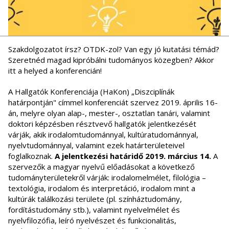
Szakdolgozatot írsz? OTDK-zol? Van egy jó kutatási témád?
Szeretnéd magad kipróbálni tudományos közegben? Akkor
itt a helyed a konferencián!
A Hallgatók Konferenciája (HaKon) „Diszciplínák
határpontján" címmel konferenciát szervez 2019. április 16-
án, melyre olyan alap-, mester-, osztatlan tanári, valamint
doktori képzésben résztvevő hallgatók jelentkezését
várják, akik irodalomtudománnyal, kultúratudománnyal,
nyelvtudománnyal, valamint ezek határterületeivel
foglalkoznak.
A jelentkezési határidő 2019. március 14.
A
szervezők a magyar nyelvű előadásokat a következő
tudományterületekről várják: irodalomelmélet, filológia –
textológia, irodalom és interpretáció, irodalom mint a
kultúrák találkozási területe (pl. színháztudomány,
fordítástudomány stb.), valamint nyelvelmélet és
nyelvfilozófia, leíró nyelvészet és funkcionalitás,