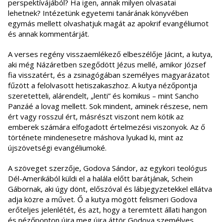
perspektívájából? Ha igen, annak milyen olvasatai
lehetnek? Intézetünk egyetemi tanárának könyvében
egymás mellett olvashatjuk magát az apokrif evangéliumot
és annak kommentárját.
A verses regény visszaemlékező elbeszélője Jácint, a kutya,
aki még Názáretben szegődött Jézus mellé, amikor József
fia visszatért, és a zsinagógában személyes magyarázatot
fűzött a felolvasott hetiszakaszhoz. A kutya nézőpontja
szeretetteli, alárendelt, „lenti” és komikus – mint Sancho
Panzáé a lovag mellett. Sok mindent, aminek részese, nem
ért vagy rosszul ért, másrészt viszont nem kötik az
emberek számára elfogadott értelmezési viszonyok. Az ő
története mindenesetre máshova lyukad ki, mint az
újszövetségi evangéliumoké.
A szöveget szerzője, Godova Sándor, az egykori teológus
Dél-Amerikából küldi el a halála előtt barátjának, Schein
Gábornak, aki úgy dönt, előszóval és lábjegyzetekkel ellátva
adja közre a művet. Ő a kutya mögött felismeri Godova
erőteljes jelenlétét, és azt, hogy a teremtett állati hangon
és nézőponton újra meg újra áttör Godova személyes