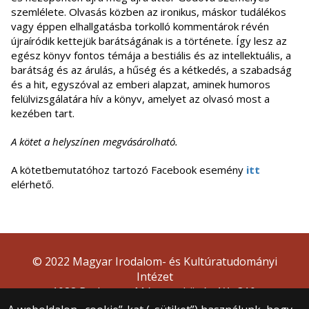
szemlélete. Olvasás közben az ironikus, máskor tudálékos
vagy éppen elhallgatásba torkolló kommentárok révén
újraíródik kettejük barátságának is a története. Így lesz az
egész könyv fontos témája a bestiális és az intellektuális, a
barátság és az árulás, a hűség és a kétkedés, a szabadság
és a hit, egyszóval az emberi alapzat, aminek humoros
felülvizsgálatára hív a könyv, amelyet az olvasó most a
kezében tart.
A kötet a helyszínen megvásárolható.
A kötetbemutatóhoz tartozó Facebook esemény
itt
elérhető.
© 2022 Magyar Irodalom- és Kultúratudományi
Intézet
1088 Budapest, Múzeum körút 4/A, 310.