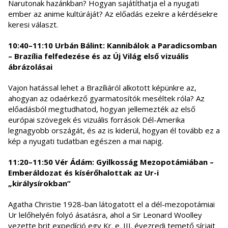
Narutonak hazánkban? Hogyan sajátíthatja el a nyugati
ember az anime kultúráját? Az előadás ezekre a kérdésekre
keresi választ.
10:40–11:10 Urbán Bálint: Kannibálok a Paradicsomban
– Brazília felfedezése és az Új Világ első vizuális
ábrázolásai
Vajon hatással lehet a Brazíliáról alkotott képünkre az,
ahogyan az odaérkező gyarmatosítók meséltek róla? Az
előadásból megtudhatod, hogyan jellemezték az első
európai szövegek és vizuális források Dél-Amerika
legnagyobb országát, és az is kiderül, hogyan él tovább ez a
kép a nyugati tudatban egészen a mai napig.
11:20–11:50 Vér Ádám: Gyilkosság Mezopotámiában –
Emberáldozat és kísérőhalottak az Ur-i
„királysírokban”
Agatha Christie 1928-ban látogatott el a dél-mezopotámiai
Ur lelőhelyén folyó ásatásra, ahol a Sir Leonard Woolley
vezette brit expedíció egy Kr. e. III. évezredi temető sírjait