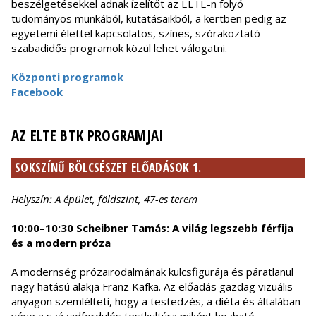
beszélgetésekkel adnak ízelítőt az ELTE-n folyó
tudományos munkából, kutatásaikból, a kertben pedig az
egyetemi élettel kapcsolatos, színes, szórakoztató
szabadidős programok közül lehet válogatni.
Központi programok
Facebook
AZ ELTE BTK PROGRAMJAI
SOKSZÍNŰ BÖLCSÉSZET ELŐADÁSOK 1.
Helyszín: A épület, földszint, 47-es terem
10:00–10:30 Scheibner Tamás: A világ legszebb férfija
és a modern próza
A modernség prózairodalmának kulcsfigurája és páratlanul
nagy hatású alakja Franz Kafka. Az előadás gazdag vizuális
anyagon szemlélteti, hogy a testedzés, a diéta és általában