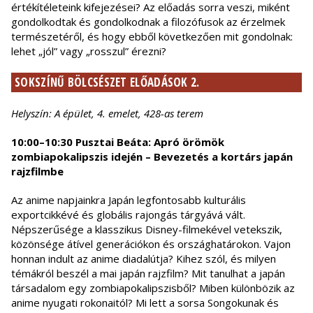
értékítéleteink kifejezései? Az előadás sorra veszi, miként
gondolkodtak és gondolkodnak a filozófusok az érzelmek
természetéről, és hogy ebből következően mit gondolnak:
lehet „jól” vagy „rosszul” érezni?
SOKSZÍNŰ BÖLCSÉSZET ELŐADÁSOK 2.
Helyszín: A épület, 4. emelet, 428-as terem
10:00–10:30 Pusztai Beáta: Apró örömök
zombiapokalipszis idején – Bevezetés a kortárs japán
rajzfilmbe
Az anime napjainkra Japán legfontosabb kulturális
exportcikkévé és globális rajongás tárgyává vált.
Népszerűsége a klasszikus Disney-filmekével vetekszik,
közönsége átível generációkon és országhatárokon. Vajon
honnan indult az anime diadalútja? Kihez szól, és milyen
témákról beszél a mai japán rajzfilm? Mit tanulhat a japán
társadalom egy zombiapokalipszisből? Miben különbözik az
anime nyugati rokonaitól? Mi lett a sorsa Songokunak és