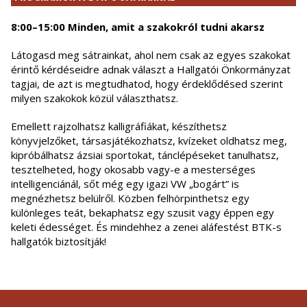
8:00–15:00 Minden, amit a szakokról tudni akarsz
Látogasd meg sátrainkat, ahol nem csak az egyes szakokat
érintő kérdéseidre adnak választ a Hallgatói Önkormányzat
tagjai, de azt is megtudhatod, hogy érdeklődésed szerint
milyen szakokok közül választhatsz.
Emellett rajzolhatsz kalligráfiákat, készíthetsz
könyvjelzőket, társasjátékozhatsz, kvízeket oldhatsz meg,
kipróbálhatsz ázsiai sportokat, tánclépéseket tanulhatsz,
tesztelheted, hogy okosabb vagy-e a mesterséges
intelligenciánál, sőt még egy igazi VW „bogárt” is
megnézhetsz belülről. Közben felhörpinthetsz egy
különleges teát, bekaphatsz egy szusit vagy éppen egy
keleti édességet. És mindehhez a zenei aláfestést BTK-s
hallgatók biztosítják!