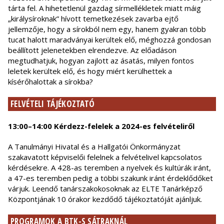
tárta fel. A hihetetlenül gazdag sírmellékletek miatt máig
„királysíroknak” hívott temetkezések zavarba ejtő
jellemzője, hogy a sírokból nem egy, hanem gyakran több
tucat halott maradványai kerültek elő, méghozzá gondosan
beállított jelenetekben elrendezve. Az előadáson
megtudhatjuk, hogyan zajlott az ásatás, milyen fontos
leletek kerültek elő, és hogy miért kerülhettek a
kísérőhalottak a sírokba?
FELVÉTELI TÁJÉKOZTATÓ
13:00–14:00 Kérdezz-felelek a 2024-es felvételiről
A Tanulmányi Hivatal és a Hallgatói Önkormányzat
szakavatott képviselői felelnek a felvételivel kapcsolatos
kérdésekre. A 428-as teremben a nyelvek és kultúrák iránt,
a 47-es teremben pedig a többi szakunk iránt érdeklődőket
várjuk. Leendő tanárszakokosoknak az ELTE Tanárképző
Központjának 10 órakor kezdődő tájékoztatóját ajánljuk.
PROGRAMOK A BTK-S SÁTRAKNÁL