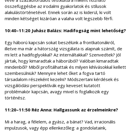
véve a századfordulós testkultúra miként hozható
összefüggésbe az irodalmi gyakorlatok és stílusok
alakulástörténetével. Ennek során az is kiderül, ki volt
minden kétséget kizáróan a valaha volt legszebb férfi.
10:40–11:20 Juhász Balázs: Hadifogság mint lehetőség?
Egy háború kapcsán sokat beszélünk a frontkatonákról,
illetve ma már a hátország vizsgálata is alapnak számít, de
mi lett a hadifoglyokkal? Az internáltakkal? Szenvedtek? Jól
jártak, hogy kimaradtak a háborúból? Valóban kimaradtak
mindenből? Miből profitálhattak és milyen kihívásokkal kellett
szembesülniük? Mennyire lehet őket a fogva tartó
társadalom részeként kezelni? Módszertani kérdések és
vizsgálódási perspektívák egy keveset kutatott
problémakör kapcsán, avagy mivel is foglalkozik egy
történész.
11:20–11:50 Réz Anna: Hallgassunk az érzelmeinkre?
Mi a harag, a félelem, a gyász, a bánat? Vad, irracionális
impulzusok, vagy épp ellenkezőleg: a gondolataink,