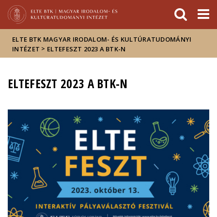
Események
ELTE a
Hírek
sajtóban
ELTE BTK MAGYAR IRODALOM- ÉS KULTÚRATUDOMÁNYI
>
INTÉZET
ELTEFESZT 2023 A BTK-N
ELTEFESZT 2023 A BTK-N