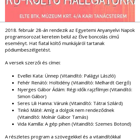
2018. február 28-án rendezik az Egyetemi Anyanyelvi Napok
programsorozat keretein belül az Élve boncolás című
eseményt. Hat fiatal költő munkájáról tartanak
pódiumbeszélgetést.
A versek szerzői és címei:
Evellei Kata: Ünnep (Vitaindító: Palágyi László)
Fehér Renátó: Holtidény (Vitaindító: Melhardt Gergő)
Nyerges Gábor Ádám: Régi idők rajzfilmjei (Vitaindító:
Simon Gábor)
Seres Lili Hanna: Várunk (Vitaindító: Tátrai Szilárd)
Tinkó Máté: Amíg a dolgok nem rendeződnek
(Vitaindító: Molnár Gábor Tamás)
Vida Kamilla: A gép pihen (Vitaindító: Szemes Botond)
A részletes program a szövegekkel és a vitaindítókkal