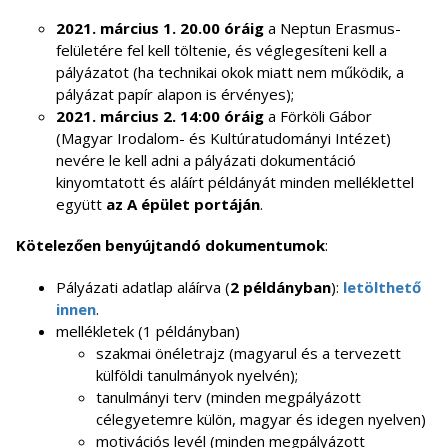
2021. március 1. 20.00 óráig
a Neptun Erasmus-
felületére fel kell töltenie, és véglegesíteni kell a
pályázatot (ha technikai okok miatt nem működik, a
pályázat papír alapon is érvényes);
2021. március 2. 14:00 óráig
a Förköli Gábor
(Magyar Irodalom- és Kultúratudományi Intézet)
nevére le kell adni a pályázati dokumentáció
kinyomtatott és aláírt példányát minden melléklettel
együtt
az A épület portáján
.
Kötelezően benyújtandó dokumentumok
:
Pályázati adatlap aláírva (
2
példányban
):
letölthető
innen
.
mellékletek (1 példányban)
szakmai önéletrajz (magyarul és a tervezett
külföldi tanulmányok nyelvén);
tanulmányi terv (minden megpályázott
célegyetemre külön, magyar és idegen nyelven)
motivációs levél (minden megpályázott