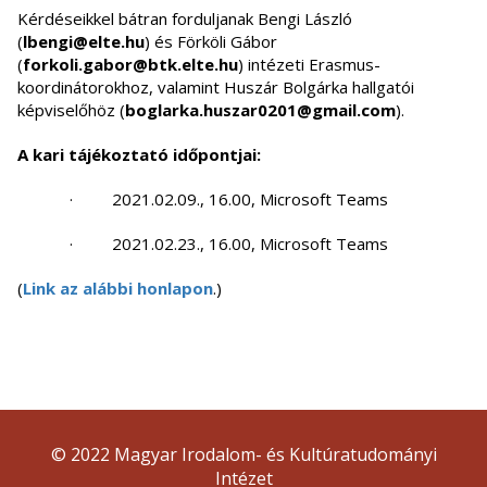
Kérdéseikkel bátran forduljanak Bengi László
(
lbengi@elte.hu
) és Förköli Gábor
(
forkoli.gabor@btk.elte.hu
) intézeti Erasmus-
koordinátorokhoz, valamint Huszár Bolgárka hallgatói
képviselőhöz (
boglarka.huszar0201@gmail.com
).
A kari tájékoztató időpontjai:
· 2021.02.09., 16.00, Microsoft Teams
· 2021.02.23., 16.00, Microsoft Teams
(
Link az alábbi honlapon
.)
© 2022 Magyar Irodalom- és Kultúratudományi
Intézet