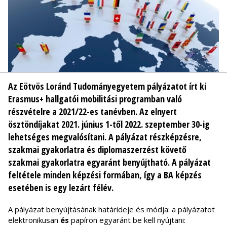
Az Eötvös Loránd Tudományegyetem pályázatot írt ki
Erasmus+ hallgatói mobilitási programban való
részvételre a 2021/22-es tanévben. Az elnyert
ösztöndíjakat 2021. június 1-től 2022. szeptember 30-ig
lehetséges megvalósítani. A pályázat részképzésre,
szakmai gyakorlatra és diplomaszerzést követő
szakmai gyakorlatra egyaránt benyújtható. A pályázat
feltétele minden képzési formában, így a BA képzés
esetében is egy lezárt félév.
A pályázat benyújtásának határideje és módja: a pályázatot
elektronikusan
és
papíron egyaránt be kell nyújtani: