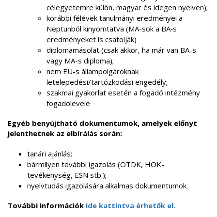
célegyetemre külön, magyar és idegen nyelven);
korábbi félévek tanulmányi eredményei a
Neptunból kinyomtatva (MA-sok a BA‑s
eredményeket is csatolják)
diplomamásolat (csak akkor, ha már van BA-s
vagy MA-s diploma);
nem EU-s állampolgároknak
letelepedési/tartózkodási engedély;
szakmai gyakorlat esetén a fogadó intézmény
fogadólevele
Egyéb benyújtható dokumentumok, amelyek előnyt
jelenthetnek az elbírálás során:
tanári ajánlás;
bármilyen további igazolás (OTDK, HÖK-
tevékenység, ESN stb.);
nyelvtudás igazolására alkalmas dokumentumok.
T
ovábbi információk
ide kattintva érhetők el.