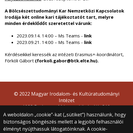
A Bölcsészettudományi Kar Nemzetközi Kapcsolatok
Irodája két online kari tájékoztatót tart, melyre
minden érdeklődőt szeretettel várunk:
2023.09.14. 14:00 – Ms Teams -
link
2023.09.21. 14:00 – Ms Teams -
link
Kérdéseikkel keressék az intézeti Erasmus+-koordinátort,
Förköli Gábort
(forkoli.gabor@btk.elte.hu).
© 2022 Magyar Irodalom- és Kultúratudományi
Intézet
1088 Budapest, Múzeum körút 4/A, 310.
A weboldalon „cookie”-kat („sütiket”) használunk, hogy
biztonságos böngészés mellett a legjobb felhasználói
élményt nyújthassuk látogatóinknak. A cookie-