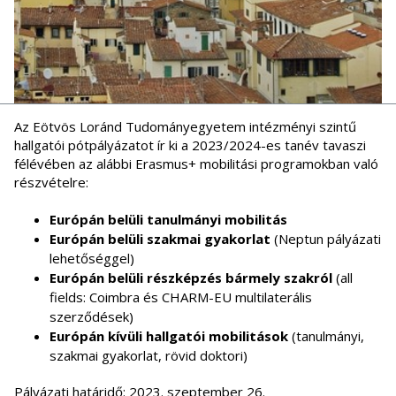
Az Eötvös Loránd Tudományegyetem intézményi szintű
hallgatói pótpályázatot ír ki a 2023/2024-es tanév tavaszi
félévében az alábbi Erasmus+ mobilitási programokban való
részvételre:
Európán belüli tanulmányi mobilitás
Európán belüli szakmai gyakorlat
(Neptun pályázati
lehetőséggel)
Európán belüli részképzés bármely szakról
(all
fields: Coimbra és CHARM-EU multilaterális
szerződések)
Európán kívüli hallgatói mobilitások
(tanulmányi,
szakmai gyakorlat, rövid doktori)
Pályázati határidő
: 2023. szeptember 26.