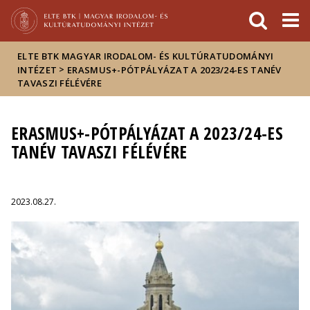
Események
ELTE a
Hírek
sajtóban
ELTE BTK MAGYAR IRODALOM- ÉS KULTÚRATUDOMÁNYI
>
INTÉZET
ERASMUS+-PÓTPÁLYÁZAT A 2023/24-ES TANÉV
TAVASZI FÉLÉVÉRE
ERASMUS+-PÓTPÁLYÁZAT A 2023/24-ES
TANÉV TAVASZI FÉLÉVÉRE
2023.08.27.