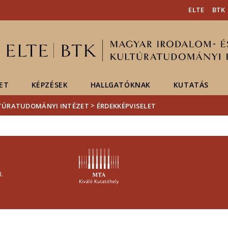
Események
ELTE a
Hírek
ELTE
BTK
sajtóban
ET
KÉPZÉSEK
HALLGATÓKNAK
KUTATÁS
>
LTÚRATUDOMÁNYI INTÉZET
ÉRDEKKÉPVISELET
.