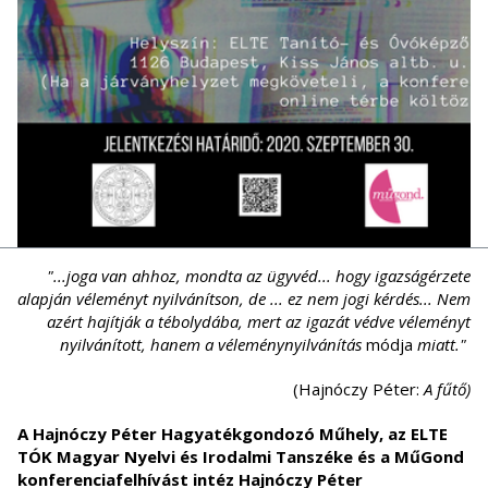
"...joga van ahhoz, mondta az ügyvéd... hogy igazságérzete
alapján véleményt nyilvánítson, de ... ez nem jogi kérdés... Nem
azért hajítják a tébolydába, mert az igazát védve véleményt
nyilvánított, hanem a véleménynyilvánítás
módja
miatt."
(Hajnóczy Péter:
A fűtő)
A Hajnóczy Péter Hagyatékgondozó Műhely, az ELTE
TÓK Magyar Nyelvi és Irodalmi Tanszéke és a MűGond
konferenciafelhívást intéz Hajnóczy Péter