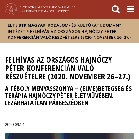
Események
ELTE a
Hírek
sajtóban
ELTE BTK MAGYAR IRODALOM- ÉS KULTÚRATUDOMÁNYI
>
INTÉZET
FELHÍVÁS AZ ORSZÁGOS HAJNÓCZY PÉTER-
KONFERENCIÁN VALÓ RÉSZVÉTELRE (2020. NOVEMBER 26–27.)
FELHÍVÁS AZ ORSZÁGOS HAJNÓCZY
PÉTER-KONFERENCIÁN VALÓ
RÉSZVÉTELRE (2020. NOVEMBER 26–27.)
A TÉBOLY MENYASSZONYA – (ELME)BETEGSÉG ÉS
TERÁPIA HAJNÓCZY PÉTER ÉLETMŰVÉBEN.
LEZÁRHATATLAN PÁRBESZÉDBEN
2020.09.14.