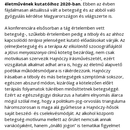
életművének kutatóihoz 2020-ban.
Ebben az évben
fájdalmasan aktuálissá vált a betegség és az abból való
gyógyulás kérdése Magyarországon és világszerte is.
A konferenciára elsősorban a tág értelemben vett
betegség-, szűkebb értelemben pedig a
téboly
és az ahhoz
kapcsolódó
terápia
jelenségeit kutató előadásokat várják. Az
(elme)betegség és a terápia
Az elkülönítő
szociográfiájától
a
Jézus menyasszonya
című kötetig bezárólag, nem csak
motivikusan szervezik Hajnóczy írásművészetét, ezért
vizsgálatuk alkalmat adhat arra is, hogy az életmű alapvető
poétikai működésmódjaira is rákérdezzünk. Hajnóczy
írásaiban a téboly és más betegségek szimptómái sokszor,
egészen abszurd módon, kizárólag a kötelezően előírt
terápiás folyamatok tükrében minősíttetnek betegséggé.
Ezért az egészségügyi diskurzus a hatalmi elnyomás álarca
mögül szólal meg, hogy a politikum-jog-orvoslás trianguluma
háromszorosan is maga alá gyűrhesse a Hajnóczy-hősök
saját beszéd- és cselekvésmódját. Az alkohol központi
betegség-motívuma mellett az őrület nemcsak annak
variációjaként, hanem „önálló jogon” is tematikai figyelmet