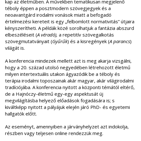
kap az életműben. A művekben tematikusan megjelenő
téboly éppen a posztmodern szövegjegyek és a
neoavantgárd irodalmi vonások miatt a befogadó
értelmezési kereteit is egy „felbomlott normativitás” útjaira
kényszerítheti. A példák közé sorolhatjuk a fantázia abszurd
elbeszéléseit (
A véradó),
a repetitív szövegalkotás
szövegmutatványait (
Gyűrűk
) és a kisregények (
A parancs
)
világát is.
A konferencia mindezek mellett azt is meg akarja vizsgálni,
hogy a 20. század utolsó negyedében létrehozott életmű
milyen intertextuális utakon ágyazódik be a téboly és
terápia irodalmi toposzainak akár magyar, akár világirodalmi
tradíciójába. A konferencia nyitott a központi témától eltérő,
de a Hajnóczy-életmű egy-egy aspektusát új
megvilágításba helyező előadások fogadására is; s
kiváltképp nyitott a pályájuk elején járó PhD- és egyetemi
hallgatók előtt.
Az eseményt, amennyiben a járványhelyzet azt indokolja,
részben vagy teljesen online rendezzük meg.