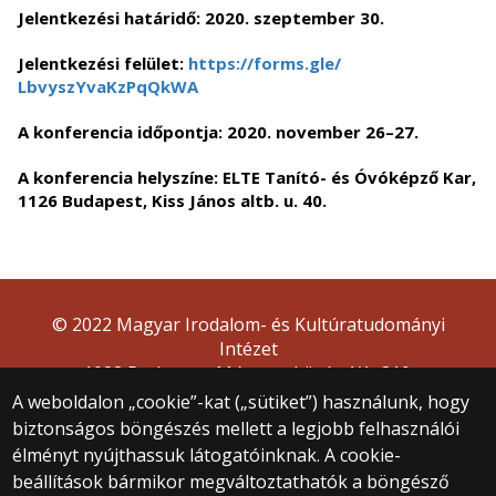
Jelentkezési határidő: 2020. szeptember 30.
Jelentkezési felület:
https://forms.gle/
LbvyszYvaKzPqQkWA
A konferencia időpontja: 2020. november 26–27.
A konferencia helyszíne: ELTE Tanító- és Óvóképző Kar,
1126 Budapest, Kiss János altb. u. 40.
© 2022 Magyar Irodalom- és Kultúratudományi
Intézet
1088 Budapest, Múzeum körút 4/A, 310.
A weboldalon „cookie”-kat („sütiket”) használunk, hogy
biztonságos böngészés mellett a legjobb felhasználói
élményt nyújthassuk látogatóinknak. A cookie-
beállítások bármikor megváltoztathatók a böngésző