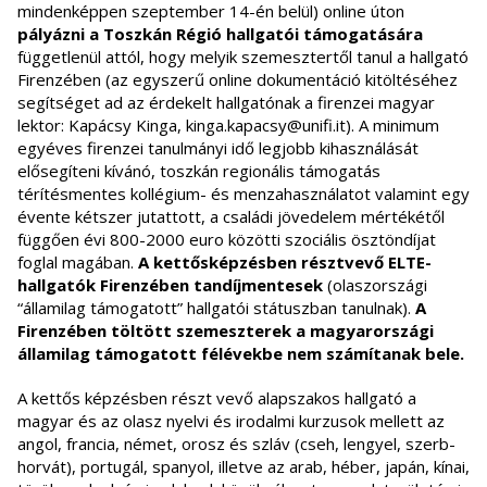
mindenképpen szeptember 14-én belül) online úton
pályázni a Toszkán Régió hallgatói támogatására
függetlenül attól, hogy melyik szemesztertől tanul a hallgató
Firenzében (az egyszerű online dokumentáció kitöltéséhez
segítséget ad az érdekelt hallgatónak a firenzei magyar
lektor: Kapácsy Kinga, kinga.kapacsy@unifi.it). A minimum
egyéves firenzei tanulmányi idő legjobb kihasználását
elősegíteni kívánó, toszkán regionális támogatás
térítésmentes kollégium- és menzahasználatot valamint egy
évente kétszer jutattott, a családi jövedelem mértékétől
függően évi 800-2000 euro közötti szociális ösztöndíjat
foglal magában.
A kettősképzésben résztvevő ELTE-
hallgatók Firenzében tandíjmentesek
(olaszországi
“államilag támogatott” hallgatói státuszban tanulnak).
A
Firenzében töltött szemeszterek a magyarországi
államilag támogatott félévekbe nem számítanak bele.
A kettős képzésben részt vevő alapszakos hallgató a
magyar és az olasz nyelvi és irodalmi kurzusok mellett az
angol, francia, német, orosz és szláv (cseh, lengyel, szerb-
horvát), portugál, spanyol, illetve az arab, héber, japán, kínai,