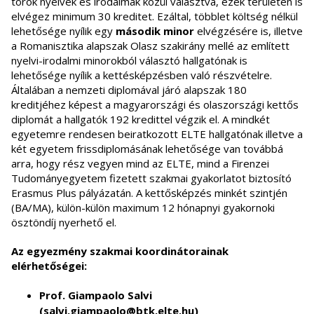
török nyelvek és irodalmak közül választva, ezek területén is
elvégez minimum 30 kreditet. Ezáltal, többlet költség nélkül
lehetősége nyílik egy
második minor
elvégzésére is, illetve
a Romanisztika alapszak Olasz szakirány mellé az említett
nyelvi-irodalmi minorokból választó hallgatónak is
lehetősége nyílik a kettésképzésben való részvételre.
Általában a nemzeti diplomával járó alapszak 180
kreditjéhez képest a magyarországi és olaszországi kettős
diplomát a hallgatók 192 kredittel végzik el. A mindkét
egyetemre rendesen beiratkozott ELTE hallgatónak illetve a
két egyetem frissdiplomásának lehetősége van továbbá
arra, hogy rész vegyen mind az ELTE, mind a Firenzei
Tudományegyetem fizetett szakmai gyakorlatot biztosító
Erasmus Plus pályázatán. A kettősképzés minkét szintjén
(BA/MA), külön-külön maximum 12 hónapnyi gyakornoki
ösztöndíj nyerhető el.
Az egyezmény szakmai koordinátorainak
elérhetőségei:
Prof. Giampaolo Salvi
(salvi.giampaolo@btk.elte.hu)