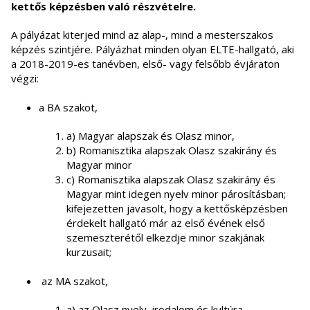
kettős képzésben való részvételre.
A pályázat kiterjed mind az alap-, mind a mesterszakos
képzés szintjére. Pályázhat minden olyan ELTE-hallgató, aki
a 2018-2019-es tanévben, első- vagy felsőbb évjáraton
végzi:
a BA szakot,
a) Magyar alapszak és Olasz minor,
b) Romanisztika alapszak Olasz szakirány és
Magyar minor
c) Romanisztika alapszak Olasz szakirány és
Magyar mint idegen nyelv minor párosításban;
kifejezetten javasolt, hogy a kettősképzésben
érdekelt hallgató már az első évének első
szemeszterétől elkezdje minor szakjának
kurzusait;
az MA szakot,
a) az Olasz nyelv, irodalom és kultúra,