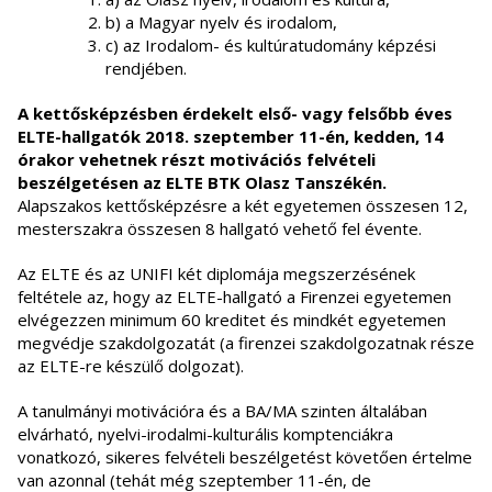
b) a Magyar nyelv és irodalom,
c) az Irodalom- és kultúratudomány képzési
rendjében.
A kettősképzésben érdekelt első- vagy felsőbb éves
ELTE-hallgatók 2018. szeptember 11-én, kedden, 14
órakor vehetnek részt motivációs felvételi
beszélgetésen az ELTE BTK Olasz Tanszékén.
Alapszakos kettősképzésre a két egyetemen összesen 12,
mesterszakra összesen 8 hallgató vehető fel évente.
Az ELTE és az UNIFI két diplomája megszerzésének
feltétele az, hogy az ELTE-hallgató a Firenzei egyetemen
elvégezzen minimum 60 kreditet és mindkét egyetemen
megvédje szakdolgozatát (a firenzei szakdolgozatnak része
az ELTE-re készülő dolgozat).
A tanulmányi motivációra és a BA/MA szinten általában
elvárható, nyelvi-irodalmi-kulturális komptenciákra
vonatkozó, sikeres felvételi beszélgetést követően értelme
van azonnal (tehát még szeptember 11-én, de