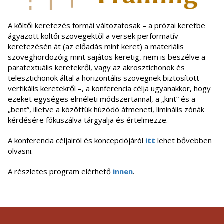
A költői keretezés formái változatosak – a prózai keretbe
ágyazott költői szövegektől a versek performatív
keretezésén át (az előadás mint keret) a materiális
szöveghordozóig mint sajátos keretig, nem is beszélve a
paratextuális keretekről, vagy az akrosztichonok és
telesztichonok által a horizontális szövegnek biztosított
vertikális keretekről –, a konferencia célja ugyanakkor, hogy
ezeket egységes elméleti módszertannal, a „kint” és a
„bent”, illetve a közöttük húzódó átmeneti, liminális zónák
kérdésére fókuszálva tárgyalja és értelmezze.
A konferencia céljairól és koncepciójáról
itt
lehet bővebben
olvasni.
A részletes program elérhető
innen
.