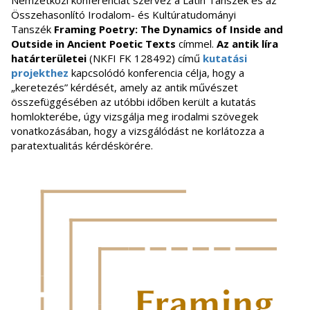
Nemzetközi konferenciát szervez a Latin Tanszék és az
Összehasonlító Irodalom- és Kultúratudományi
Tanszék
Framing Poetry: The Dynamics of Inside and
Outside in Ancient Poetic Texts
címmel.
Az antik líra
határterületei
(NKFI FK 128492) című
kutatási
projekthez
kapcsolódó konferencia célja, hogy a
„keretezés” kérdését, amely az antik művészet
összefüggésében az utóbbi időben került a kutatás
homlokterébe, úgy vizsgálja meg irodalmi szövegek
vonatkozásában, hogy a vizsgálódást ne korlátozza a
paratextualitás kérdéskörére.