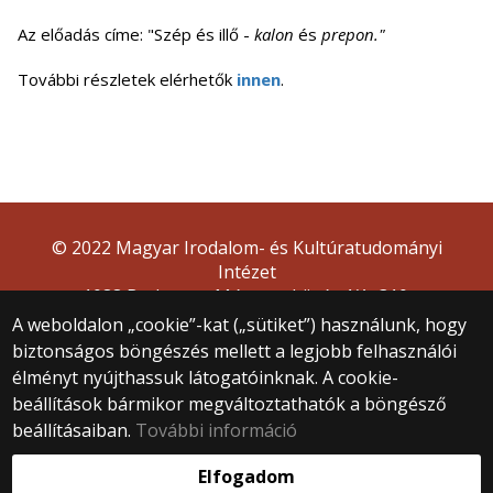
Az előadás címe: "Szép és illő -
kalon
és
prepon."
További részletek elérhetők
innen
.
© 2022 Magyar Irodalom- és Kultúratudományi
Intézet
1088 Budapest, Múzeum körút 4/A, 310.
A weboldalon „cookie”-kat („sütiket”) használunk, hogy
biztonságos böngészés mellett a legjobb felhasználói
élményt nyújthassuk látogatóinknak. A cookie-
beállítások bármikor megváltoztathatók a böngésző
beállításaiban.
További információ
Webfejlesztés:
Elfogadom