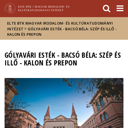
Események
ELTE a
Hírek
sajtóban
ELTE BTK MAGYAR IRODALOM- ÉS KULTÚRATUDOMÁNYI
>
INTÉZET
GÓLYAVÁRI ESTÉK - BACSÓ BÉLA: SZÉP ÉS ILLŐ -
KALON ÉS PREPON
GÓLYAVÁRI ESTÉK - BACSÓ BÉLA: SZÉP ÉS
ILLŐ - KALON ÉS PREPON