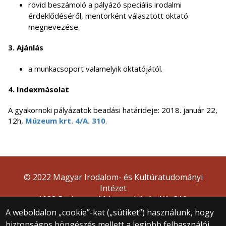
rövid beszámoló a pályázó speciális irodalmi
érdeklődéséről, mentorként választott oktató
megnevezése.
3. Ajánlás
a munkacsoport valamelyik oktatójától.
4. Indexmásolat
A gyakornoki pályázatok beadási határideje: 2018. január 22,
12h,
Múzeum krt. 4/A. 310
.
© 2022 Magyar Irodalom- és Kultúratudományi
Intézet
1088 Budapest, Múzeum körút 4/A, 310.
A weboldalon „cookie”-kat („sütiket”) használunk, hogy
biztonságos böngészés mellett a legjobb felhasználói