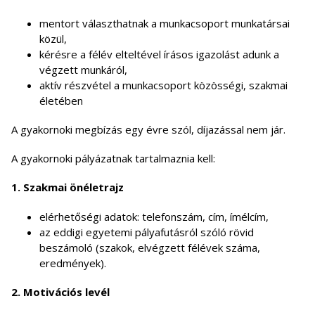
mentort választhatnak a munkacsoport munkatársai
közül,
kérésre a félév elteltével írásos igazolást adunk a
végzett munkáról,
aktív részvétel a munkacsoport közösségi, szakmai
életében
A gyakornoki megbízás egy évre szól, díjazással nem jár.
A gyakornoki pályázatnak tartalmaznia kell:
1. Szakmai önéletrajz
elérhetőségi adatok: telefonszám, cím, ímélcím,
az eddigi egyetemi pályafutásról szóló rövid
beszámoló (szakok, elvégzett félévek száma,
eredmények).
2. Motivációs levél