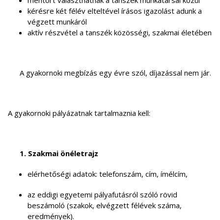
mentort választhatnak a tanszék munkatársai közül
kérésre két félév elteltével írásos igazolást adunk a
végzett munkáról
aktív részvétel a tanszék közösségi, szakmai életében
A gyakornoki megbízás egy évre szól, díjazással nem jár.
A gyakornoki pályázatnak tartalmaznia kell:
1. Szakmai önéletrajz
elérhetőségi adatok: telefonszám, cím, ímélcím,
az eddigi egyetemi pályafutásról szóló rövid
beszámoló (szakok, elvégzett félévek száma,
eredmények).