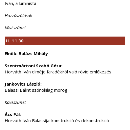
Iván, a luminista
Hozzászólások
Kávészünet
II. 11.30
Elnök: Balázs Mihály
Szentmártoni Szabó Géza:
Horváth Iván elméje faradékiról való rövid emlékezés
Jankovits László:
Balassi Bálint szónokilag morog
Kávészünet
Ács Pál:
Horváth Iván Balassija: konstrukció és dekonstrukció