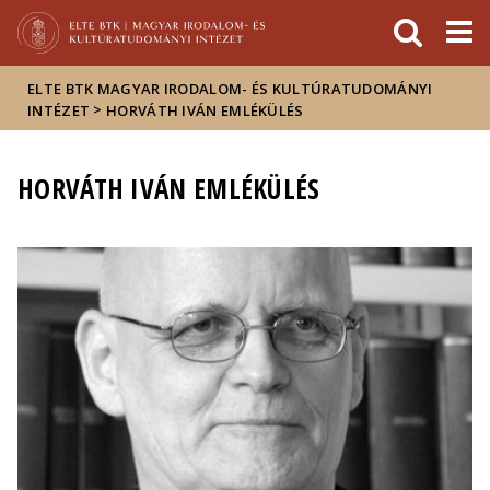
Események
ELTE a
Hírek
sajtóban
ELTE BTK MAGYAR IRODALOM- ÉS KULTÚRATUDOMÁNYI
>
INTÉZET
HORVÁTH IVÁN EMLÉKÜLÉS
HORVÁTH IVÁN EMLÉKÜLÉS