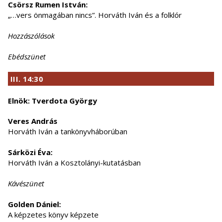
Csörsz Rumen István:
„…vers önmagában nincs”. Horváth Iván és a folklór
Hozzászólások
Ebédszünet
III. 14:30
Elnök: Tverdota György
Veres András
Horváth Iván a tankönyvháborúban
Sárközi Éva:
Horváth Iván a Kosztolányi-kutatásban
Kávészünet
Golden Dániel:
A képzetes könyv képzete