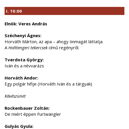
I. 10:00
Elnök: Veres András
Széchenyi Ágnes:
Horváth Márton, az apa – ahogy önmagát láttatja.
A
Holttengeri tekercsek
című regényről.
Tverdota György:
Iván és a névvarázs
Horváth Andor:
Egy polgár hifije (Horváth Iván és a tárgyak)
Kávészünet
Rockenbauer Zoltán:
De miért éppen Furtwängler
Gulyás Gyula: