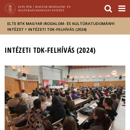
Események
ELTE a
Hírek
sajtóban
ELTE BTK MAGYAR IRODALOM- ÉS KULTÚRATUDOMÁNYI
>
INTÉZET
INTÉZETI TDK-FELHÍVÁS (2024)
INTÉZETI TDK-FELHÍVÁS (2024)