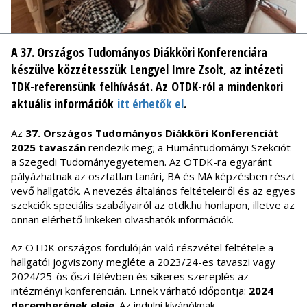
A 37. Országos Tudományos Diákköri Konferenciára
készülve közzétesszük Lengyel Imre Zsolt, az intézeti
TDK-referensünk felhívását. Az OTDK-ról a mindenkori
aktuális információk
itt érhetők el
.
Az
37. Országos Tudományos Diákköri Konferenciát
2025 tavaszán
rendezik meg; a Humántudományi Szekciót
a Szegedi Tudományegyetemen. Az OTDK-ra egyaránt
pályázhatnak az osztatlan tanári, BA és MA képzésben részt
vevő hallgatók. A nevezés általános feltételeiről és az egyes
szekciók speciális szabályairól az otdk.hu honlapon, illetve az
onnan elérhető linkeken olvashatók információk.
Az OTDK országos fordulóján való részvétel feltétele a
hallgatói jogviszony megléte a 2023/24-es tavaszi vagy
2024/25-ös őszi félévben és sikeres szereplés az
intézményi konferencián. Ennek várható időpontja:
2024
decemberének eleje
. Az indulni kívánóknak