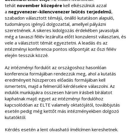
tehát
november közepére
kell elkészülniük azzal
a
negyvenezer–kilencvenezer leütés terjedelmű
,
szabadon választott témájú, önálló kutatáson alapuló,
tudományos igényű dolgozattal, amellyel pályázni
szeretnének. A sikeres kidolgozás érdekében javasoljuk
még a tavaszi félév lezárulta előtt konzulenst választani, és
vele a választott témát egyeztetni. A leadás és az
intézményi konferencia pontos időpontját az őszi félév
elején tesszük közzé.
Az intézményi fordulót az országoshoz hasonlóan
konferencia formájában rendezzük meg, ahol a kutatás
eredményeit húszperces előadás formájában kell
ismertetni, majd a felmerülő kérdésekre válaszolni. Az
indulók munkájukra összesen három írásbeli bírálatot
kaphatnak majd: egyet az intézményi fordulóhoz
kapcsolódóan az ELTE valamely oktatójától, továbbjutás
esetén pedig még kettőt más intézményekben dolgozó
kutatóktól.
Kérdés esetén a lent olvasható ímélcímen kereshetnek.