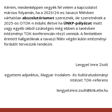
Kérem, mindenképpen vegyék fel velem a kapcsolatot
március folyamán, ha a 2023/24-es tavaszi félévben
várhatóan
abszolutóriumot
szereznek, de szeretnének a
2025-ös OTDK-n indulni; illetve ha
ÚNKP-pályázat
miatt
vagy egyéb okból szükséges még ebben a tanévben
intézményi TDK-konferencián részt venniük. A fentiekben
érintett hallgatóknak a tavaszi félév végén külön intézményi
fordulót tervezünk rendezni.
Lengyel Imre Zsolt
egyetemi adjunktus, Magyar Irodalom- és Kultúratudományi
Intézet TDK-referens
lengyel.imre.zsolt@btk.elte.hu