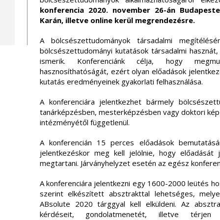
konferencia 2020. november 26-án Budapeste
Karán, illetve online kerül megrendezésre.
A bölcsészettudományok társadalmi megítélés
bölcsészettudományi kutatások társadalmi hasznát,
ismerik. Konferenciánk célja, hogy megmu
hasznosíthatóságát, ezért olyan előadások jelentke
kutatás eredményeinek gyakorlati felhasználása.
A konferenciára jelentkezhet bármely bölcsészet
tanárképzésben, mesterképzésben vagy doktori képz
intézményétől függetlenül.
A konferencián 15 perces előadások bemutatásá
jelentkezéskor meg kell jelölnie, hogy előadását j
megtartani. Járványhelyzet esetén az egész konferenc
A konferenciára jelentkezni egy 1600-2000 leütés h
szerint elkészített absztrakttal lehetséges, mely
ABsolute 2020 tárggyal kell elküldeni. Az absztr
kérdéseit, gondolatmenetét, illetve térje