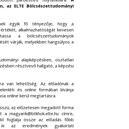
n, az ELTE Bölcsészettudományi
ének egyik fő tényezője, hogy a
 értékét, alkalmazhatóságát kevesen
tassa a bölcsészettudományok
zését várják, melyekben hangsúlyos a
tudományi alapképzésben, osztatlan
ésben résztvevő hallgató, a képzési
ra van lehetőség. Az előadónak a
elenléti és online formában kívánja
ia online kerül megtartásra.
osszú, az előzetesen megadott forma
et a magyarik@btkhok.elte.hu címre,
akt foglalja össze az előadás főbb
n ki az eredmények gyakorlati