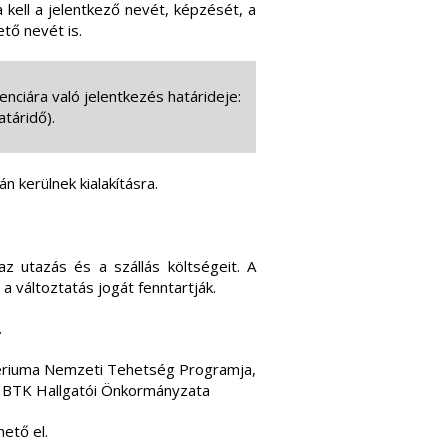
kell a jelentkező nevét, képzését, a
tő nevét is.
enciára való jelentkezés határideje:
táridő).
n kerülnek kialakításra.
z utazás és a szállás költségeit. A
 változtatás jogát fenntartják.
.
tériuma Nemzeti Tehetség Programja,
 BTK Hallgatói Önkormányzata
ető el.