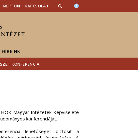
NEPTUN
KAPCSOLAT
HÍREINK
ÉSZET KONFERENCIA
TK HÖK Magyar Intézetek Képviselete
udományos konferenciáját.
ferencia lehetőséget biztosít a
dődött párbeszéd folytatására.
A