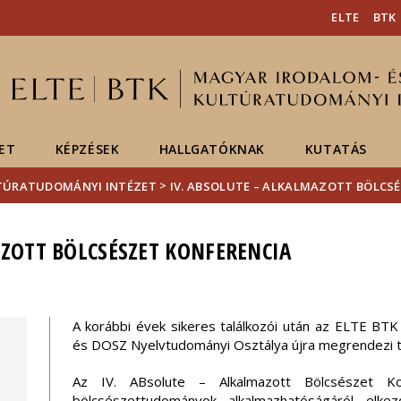
Események
ELTE a
Hírek
ELTE
BTK
sajtóban
ET
KÉPZÉSEK
HALLGATÓKNAK
KUTATÁS
>
LTÚRATUDOMÁNYI INTÉZET
IV. ABSOLUTE – ALKALMAZOTT BÖLCS
AZOTT BÖLCSÉSZET KONFERENCIA
A korábbi évek sikeres találkozói után az ELTE B
és DOSZ Nyelvtudományi Osztálya újra megrendezi t
Az IV. ABsolute – Alkalmazott Bölcsészet Kon
bölcsészettudományok alkalmazhatóságáról elkez