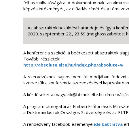
felhasználhatóságára. A dokumentumnak tartalmaznia 
képzés intézményét, az előadás címét és a témaveze
Az absztraktok beküldési határideje és így a konfer
2020. szeptember 22., 23.59 (meghosszabbított ha
A konferencia szekciói a beérkezett absztraktok alapjá
További részletek:
http://absolute.elte.hu/index.php/absolute-4/
A szervezőknek sajnos nem áll módjában fedezni a
szervezők a konferencia szervezésével kapcsolatban a
A kérdéseket a magyarik@btkhok.elte.hu címre várják
A program támogatói az Emberi Erőforrások Minisz
a Doktoranduszok Országos Szövetsége és az ELTE
A rendezvény facebook-eseménye
ide kattintva
érh