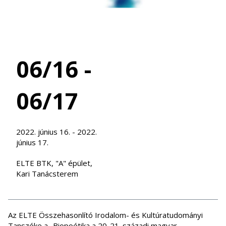
06/16 -
06/17
2022. június 16. - 2022.
június 17.
ELTE BTK, "A" épület,
Kari Tanácsterem
Az ELTE Összehasonlító Irodalom- és Kultúratudományi
Tanszéke
a „Biopoétika a 20-21. századi magyar