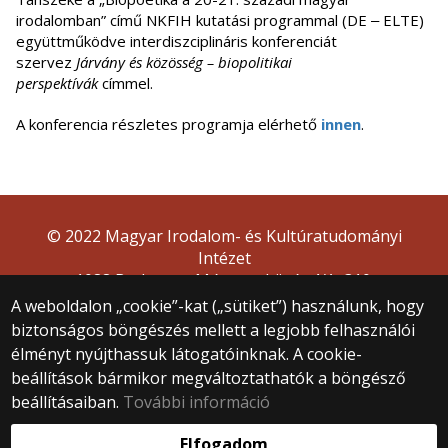
irodalomban” című NKFIH kutatási programmal (DE ‒ ELTE)
együttműködve interdiszciplináris konferenciát
szervez
Járvány és közösség – biopolitikai
perspektívák
címmel.
A konferencia részletes programja elérhető
innen
.
© 2022 Magyar Irodalom- és Kultúratudományi
Intézet
1088 Budapest, Múzeum körút 4/A, 310.
A weboldalon „cookie”-kat („sütiket”) használunk, hogy
biztonságos böngészés mellett a legjobb felhasználói
élményt nyújthassuk látogatóinknak. A cookie-
beállítások bármikor megváltoztathatók a böngésző
beállításaiban.
További információ
Webfejlesztés:
Elfogadom