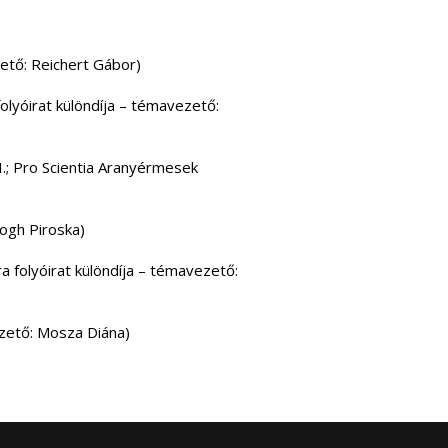
ető: Reichert Gábor)
olyóirat különdíja – témavezető:
I.; Pro Scientia Aranyérmesek
ogh Piroska)
 folyóirat különdíja – témavezető:
ezető: Mosza Diána)