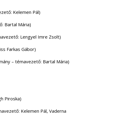
ezető: Kelemen Pál)
: Bartal Mária)
avezető: Lengyel Imre Zsolt)
iss Farkas Gábor)
omány – témavezető: Bartal Mária)
h Piroska)
mavezető: Kelemen Pál, Vaderna