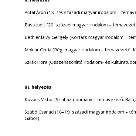
Antal Áron (18–19. századi magyar irodalom – témav
Bass Judit (20. századi magyar irodalom – témavezető
Bethlenfalvy Gergely (Kortárs magyar irodalom – tém
Molnár Cintia (Régi magyar irodalom – témavezető: K
Szilák Flóra (Összehasonlító irodalom- és kultúratud
III. helyezés
Kovács Viktor (Színháztudomány – témavezető: Balog
Szabó Csanád (18–19. századi magyar irodalom – té
Gábor)