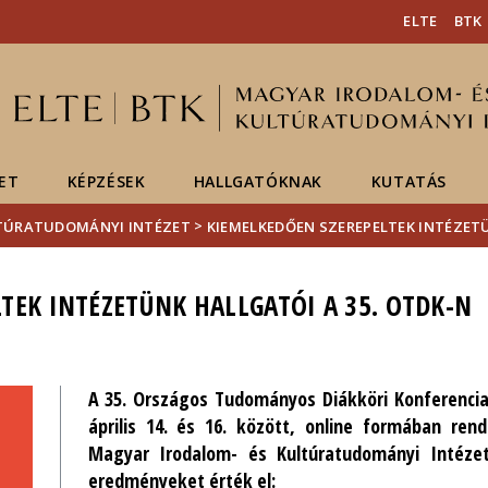
Események
ELTE a
Hírek
ELTE
BTK
sajtóban
ET
KÉPZÉSEK
HALLGATÓKNAK
KUTATÁS
>
LTÚRATUDOMÁNYI INTÉZET
KIEMELKEDŐEN SZEREPELTEK INTÉZETÜ
TEK INTÉZETÜNK HALLGATÓI A 35. OTDK-N
A 35. Országos Tudományos Diákköri Konferenci
április 14. és 16. között, online formában re
Magyar Irodalom- és Kultúratudományi Intézet
eredményeket érték el: