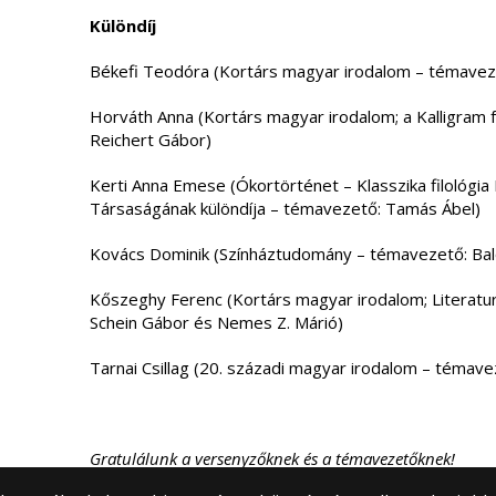
Különdíj
Békefi Teodóra (Kortárs magyar irodalom – témavez
Horváth Anna (Kortárs magyar irodalom; a Kalligram f
Reichert Gábor)
Kerti Anna Emese (Ókortörténet – Klasszika filológia 
Társaságának különdíja – témavezető: Tamás Ábel)
Kovács Dominik (Színháztudomány – témavezető: Bal
Kőszeghy Ferenc (Kortárs magyar irodalom; Literatura
Schein Gábor és Nemes Z. Márió)
Tarnai Csillag (20. századi magyar irodalom – témav
Gratulálunk a versenyzőknek és a témavezetőknek!