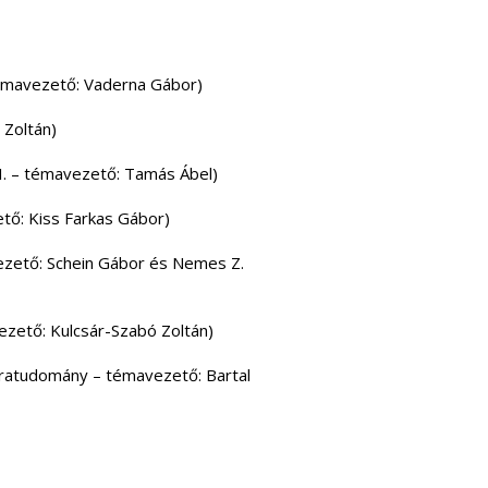
témavezető: Vaderna Gábor)
 Zoltán)
 I. – témavezető: Tamás Ábel)
tő: Kiss Farkas Gábor)
zető: Schein Gábor és Nemes Z.
ezető: Kulcsár-Szabó Zoltán)
úratudomány – témavezető: Bartal