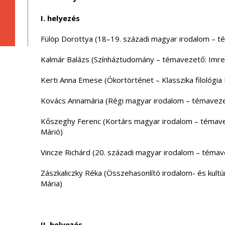
I. helyezés
Fülöp Dorottya (18–19. századi magyar irodalom – 
Kalmár Balázs (Színháztudomány – témavezető: Imre
Kerti Anna Emese (Ókortörténet – Klasszika filológia
Kovács Annamária (Régi magyar irodalom – témaveze
Kőszeghy Ferenc (Kortárs magyar irodalom – témave
Márió)
Vincze Richárd (20. századi magyar irodalom – témav
Zászkaliczky Réka (Összehasonlító irodalom- és kult
Mária)
II. helyezés