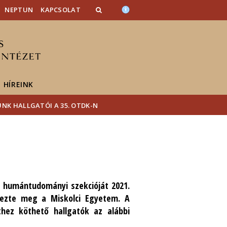
NEPTUN
KAPCSOLAT
HÍREINK
NK HALLGATÓI A 35. OTDK-N
a humántudományi szekcióját 2021.
ndezte meg a Miskolci Egyetem. A
hez köthető hallgatók az alábbi