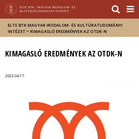
Események
ELTE a
Hírek
sajtóban
ELTE BTK MAGYAR IRODALOM- ÉS KULTÚRATUDOMÁNYI
>
INTÉZET
KIMAGASLÓ EREDMÉNYEK AZ OTDK-N
KIMAGASLÓ EREDMÉNYEK AZ OTDK-N
2023.04.17.