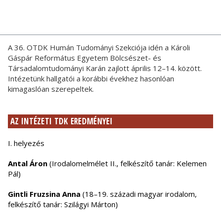
A 36. OTDK Humán Tudományi Szekciója idén a Károli
Gáspár Református Egyetem Bölcsészet- és
Társadalomtudományi Karán zajlott április 12–14. között.
Intézetünk hallgatói a korábbi évekhez hasonlóan
kimagaslóan szerepeltek.
AZ INTÉZETI TDK EREDMÉNYEI
I. helyezés
Antal Áron
(Irodalomelmélet II., felkészítő tanár: Kelemen
Pál)
Gintli Fruzsina Anna
(18–19. századi magyar irodalom,
felkészítő tanár: Szilágyi Márton)