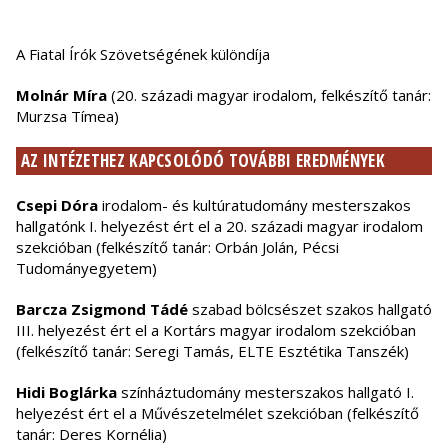
A Fiatal Írók Szövetségének különdíja
Molnár Míra
(20. századi magyar irodalom, felkészítő tanár:
Murzsa Tímea)
AZ INTÉZETHEZ KAPCSOLÓDÓ TOVÁBBI EREDMÉNYEK
Csepi Dóra
irodalom- és kultúratudomány mesterszakos
hallgatónk I. helyezést ért el a 20. századi magyar irodalom
szekcióban (felkészítő tanár: Orbán Jolán, Pécsi
Tudományegyetem)
Barcza Zsigmond Tádé
szabad bölcsészet szakos hallgató
III. helyezést ért el a Kortárs magyar irodalom szekcióban
(felkészítő tanár: Seregi Tamás, ELTE Esztétika Tanszék)
Hidi Boglárka
színháztudomány mesterszakos hallgató I.
helyezést ért el a Művészetelmélet szekcióban (felkészítő
tanár: Deres Kornélia)