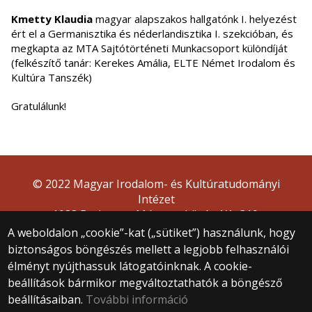
Kmetty Klaudia
magyar alapszakos hallgatónk I. helyezést
ért el a Germanisztika és néderlandisztika I. szekcióban, és
megkapta az MTA Sajtótörténeti Munkacsoport különdíját
(felkészítő tanár: Kerekes Amália, ELTE Német Irodalom és
Kultúra Tanszék)
Gratulálunk!
© 2022 Magyar Irodalom- és Kultúratudományi
Intézet
1088 Budapest, Múzeum körút 4/A, 310.
A weboldalon „cookie”-kat („sütiket”) használunk, hogy
biztonságos böngészés mellett a legjobb felhasználói
élményt nyújthassuk látogatóinknak. A cookie-
beállítások bármikor megváltoztathatók a böngésző
beállításaiban.
További információ