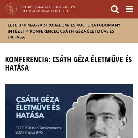
Események
ELTE a
Hírek
sajtóban
ELTE BTK MAGYAR IRODALOM- ÉS KULTÚRATUDOMÁNYI
>
INTÉZET
KONFERENCIA: CSÁTH GÉZA ÉLETMŰVE ÉS
HATÁSA
KONFERENCIA: CSÁTH GÉZA ÉLETMŰVE ÉS
HATÁSA