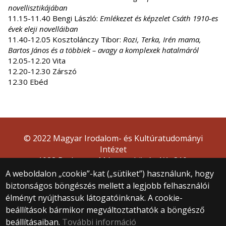
novellisztikájában
11.15-11.40 Bengi László:
Emlékezet és képzelet Csáth 1910-es
évek eleji novelláiban
11.40-12.05 Kosztolánczy Tibor:
Rozi, Terka, Irén mama,
Bartos János és a többiek – avagy a komplexek hatalmáról
12.05-12.20 Vita
12.20-12.30 Zárszó
12.30 Ebéd
© 2022 Magyar Irodalom- és Kultúratudományi
Intézet
1088 Budapest, Múzeum körút 4/A, 310.
A weboldalon „cookie”-kat („sütiket”) használunk, hogy
biztonságos böngészés mellett a legjobb felhasználói
élményt nyújthassuk látogatóinknak. A cookie-
beállítások bármikor megváltoztathatók a böngésző
beállításaiban.
További információ