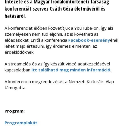
Intézete és a Magyar Irodalomtörténeti Társaság
konferenciát szervez Csáth Géza életművéről és
hatásáról.
A konferenciát élőben közvetítjük a YouTube-on, így aki
személyesen nem tud eljönni, az is követheti az
előadásokat. Erről a konferencia
Facebook-esemény
énél
lehet majd értesülni, így érdemes elmenteni az
érdeklődőknek.
A streamelés és az így készült videó adatkezelésével
kapcsolatban
itt található meg minden információ
.
A konferencia megrendezését a Nemzeti Kulturális Alap
támogatta.
Program:
Programplakát