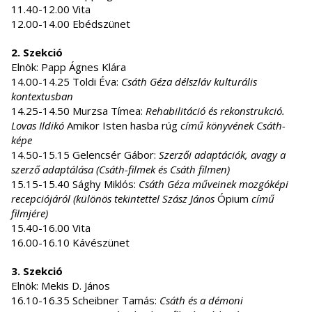
11.40-12.00 Vita
12.00-14.00 Ebédszünet
2. Szekció
Elnök: Papp Ágnes Klára
14.00-14.25 Toldi Éva:
Csáth Géza délszláv kulturális
kontextusban
14.25-14.50 Murzsa Tímea:
Rehabilitáció és rekonstrukció.
Lovas Ildikó
Amikor Isten hasba rúg
című könyvének Csáth-
képe
14.50-15.15 Gelencsér Gábor:
Szerzői adaptációk, avagy a
szerző adaptálása (Csáth-filmek és Csáth filmen)
15.15-15.40 Sághy Miklós:
Csáth Géza műveinek mozgóképi
recepciójáról (különös tekintettel Szász János
Ópium
című
filmjére)
15.40-16.00 Vita
16.00-16.10 Kávészünet
3. Szekció
Elnök: Mekis D. János
16.10-16.35 Scheibner Tamás:
Csáth és a démoni