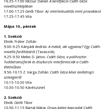
16.35-17.00 Mizsur Dániel:
A keretfikció Csáth Géza
novellisztikájában
17.00-17.25 Gintli Tibor:
Az intertextualitás mint provokáció
17.25-17.45 Vita
Május 10., péntek
1. Szekció
Elnök: Fráter Zoltán
9.00-9.25 Kányádi András:
A másik, aki ugyanaz? Egy Csáth-
novella fordításáról
(Tavaszok)
9.25-9.50 Mekis D. János:
Csáth Géza, a polihisztor.
Tudástranszferek és diszkurzív interferenciák a Csáth-
életműben
9.50-10.15 Z. Varga Zoltán:
Csáth Géza kései önéletrajzi
szövegeiről
10.15-10.30 Vita
10.30-10.50 Kávészünet
2. Szekció
Elnök: Gintli Tibor
10.50-11.15 Bartal Mária:
Orvos-beteg kapcsolat Csáth