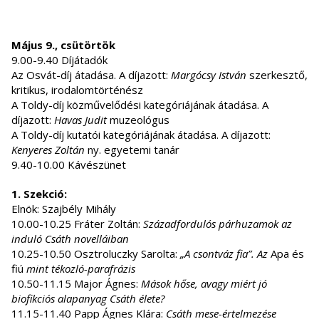
Május 9., csütörtök
9.00-9.40 Díjátadók
Az Osvát-díj átadása. A díjazott:
Margócsy István
szerkesztő,
kritikus, irodalomtörténész
A Toldy-díj közművelődési kategóriájának átadása. A
díjazott:
Havas Judit
muzeológus
A Toldy-díj kutatói kategóriájának átadása. A díjazott:
Kenyeres Zoltán
ny. egyetemi tanár
9.40-10.00 Kávészünet
1. Szekció:
Elnök: Szajbély Mihály
10.00-10.25 Fráter Zoltán:
Századfordulós párhuzamok az
induló Csáth novelláiban
10.25-10.50 Osztroluczky Sarolta:
„A csontváz fia”. Az
Apa és
fiú
mint tékozló-parafrázis
10.50-11.15 Major Ágnes:
Mások hőse, avagy miért jó
biofikciós alapanyag Csáth élete?
11.15-11.40 Papp Ágnes Klára:
Csáth mese-értelmezése