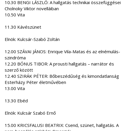
10.30 BENGI LÁSZLÓ: A hallgatás technikai összefüggései
Cholnoky Viktor novelláiban
10.50 Vita
11.30 Kávészünet
Elnök: Kulcsár-Szabó Zoltán
12.00 SZÁVAI JÁNOS: Enrique Vila-Matas és az elnémulás-
szindróma
12.20 BÓNUS TIBOR: A prousti hallgatás – narrátor és
szerző között
12.40 SZIRÁK PÉTER: Bőbeszédűség és kimondatlanság
Esterházy Péter életművében
13.00 Vita
13.30 Ebéd
Elnök: Kulcsár Szabó Ernő
15.00 KRICSFALUSI BEATRIX: Csend, szünet, hallgatás. A