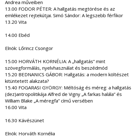
Andrea műveiben
13.00 FODOR PÉTER: A hallgatás megtörése és az
emlékezet rejtekútjai. Simó Sándor: A legszebb férfikor
13.20 Vita
14.00 Ebéd
Elnök: Lőrincz Csongor
15.00 HORVÁTH KORNÉLIA: A „hallgatás” mint
szövegformálás, nyelvhasználat és beszédmód
15.20 BEDNANICS GÁBOR: Hallgatás: a modern költészet
kitüntetett alakzata?
15.40 FOGARASI GYÖRGY: Méltóság és méreg: a hallgatás
(dez)antropolitikája Alfred de Vigny „A farkas halála” és
William Blake „A méregfa” című versében
16.00 Vita
16.30 Kávészünet
Elnök: Horváth Kornélia