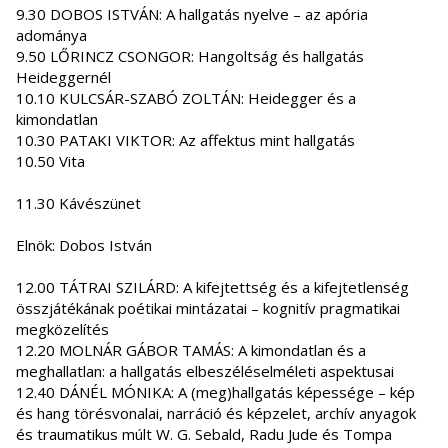
9.30 DOBOS ISTVÁN: A hallgatás nyelve – az apória
adománya
9.50 LŐRINCZ CSONGOR: Hangoltság és hallgatás
Heideggernél
10.10 KULCSÁR-SZABÓ ZOLTÁN: Heidegger és a
kimondatlan
10.30 PATAKI VIKTOR: Az affektus mint hallgatás
10.50 Vita
11.30 Kávészünet
Elnök: Dobos István
12.00 TÁTRAI SZILÁRD: A kifejtettség és a kifejtetlenség
összjátékának poétikai mintázatai – kognitív pragmatikai
megközelítés
12.20 MOLNÁR GÁBOR TAMÁS: A kimondatlan és a
meghallatlan: a hallgatás elbeszéléselméleti aspektusai
12.40 DÁNÉL MÓNIKA: A (meg)hallgatás képessége – kép
és hang törésvonalai, narráció és képzelet, archív anyagok
és traumatikus múlt W. G. Sebald, Radu Jude és Tompa