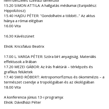
nem-beszélés színházi dimenziói
15.20 SIMON ATTILA: A hallgatás médiumai (Euripidész:
Hippolütosz)
15.40 HAJDU PÉTER: "Gondolhatni a többit!..." Az aktus
hiánya a római elégiban
16.00 Vita
16.30 Kávészünet
Elnök: Kricsfalusi Beatrix
17.00 L. VARGA PÉTER: Szóra bírt anyagiság. Materiális
effektusok a lírában
17.20 MEZEI GÁBOR: Az írás fraktúrái – térképzés és
grafikus felületek
17.40 SMID RÓBERT: Antropomorfizmus és ökomimézis – a
természet csendje a tropológiában és az ökológiában
18.00 Vita
A konferencia június 13-i programja:
Elnök: Dávidházi Péter