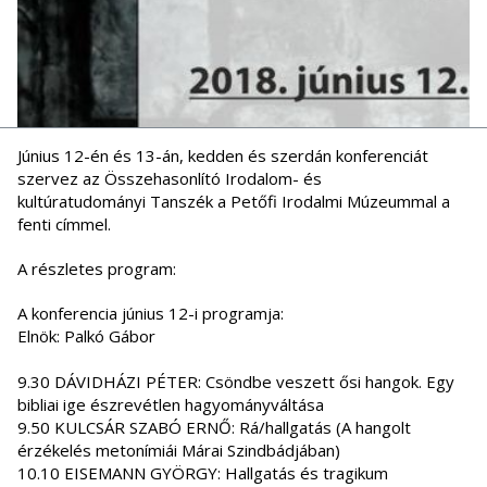
Június 12-én és 13-án, kedden és szerdán konferenciát
szervez az Összehasonlító Irodalom- és
kultúratudományi Tanszék a Petőfi Irodalmi Múzeummal a
fenti címmel.
A részletes program:
A konferencia június 12-i programja:
Elnök: Palkó Gábor
9.30 DÁVIDHÁZI PÉTER: Csöndbe veszett ősi hangok. Egy
bibliai ige észrevétlen hagyományváltása
9.50 KULCSÁR SZABÓ ERNŐ: Rá/hallgatás (A hangolt
érzékelés metonímiái Márai Szindbádjában)
10.10 EISEMANN GYÖRGY: Hallgatás és tragikum