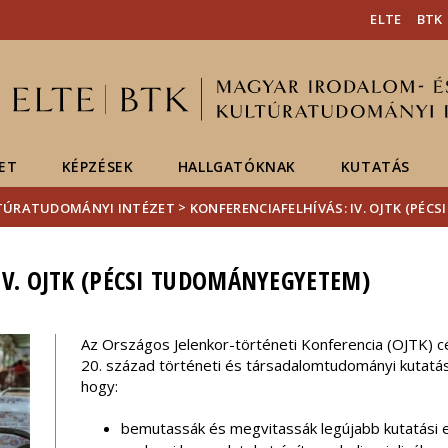
Események
ELTE a
Hírek
ELTE
BTK
sajtóban
ET
KÉPZÉSEK
HALLGATÓKNAK
KUTATÁS
>
LTÚRATUDOMÁNYI INTÉZET
KONFERENCIAFELHÍVÁS: IV. OJTK (PÉ
IV. OJTK (PÉCSI TUDOMÁNYEGYETEM)
Az Országos Jelenkor-történeti Konferencia (OJTK) cé
20. század történeti és társadalomtudományi kutatásá
hogy:
bemutassák és megvitassák legújabb kutatási 