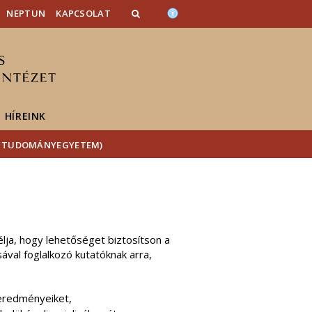
NEPTUN
KAPCSOLAT
HÍREINK
CSI TUDOMÁNYEGYETEM)
lja, hogy lehetőséget biztosítson a
val foglalkozó kutatóknak arra,
eredményeiket,