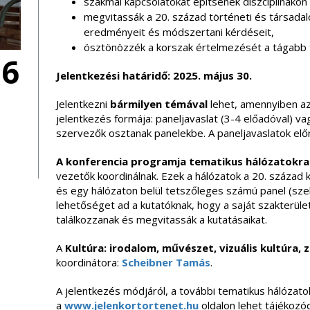
szakmai kapcsolatokat építsenek diszciplinákon b
megvitassák a 20. század történeti és társada
eredményeit és módszertani kérdéseit,
ösztönözzék a korszak értelmezését a tágabb 
06
Jelentkezési határidő: 2025. május 30.
Jelentkezni
bármilyen témával
lehet, amennyiben az
jelentkezés formája: paneljavaslat (3-4 előadóval) va
szervezők osztanak panelekbe. A paneljavaslatok elő
A konferencia programja tematikus hálózatokra
vezetők koordinálnak. Ezek a hálózatok a 20. század kü
és egy hálózaton belül tetszőleges számú panel (szek
lehetőséget ad a kutatóknak, hogy a saját szakterüle
találkozzanak és megvitassák a kutatásaikat.
A
Kultúra: irodalom, művészet, vizuális kultúra, 
koordinátora:
Scheibner Tamás
.
A jelentkezés módjáról, a további tematikus hálózatok
a
www.jelenkortortenet.hu
oldalon lehet tájékozód