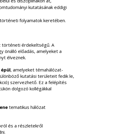
elül és diszciplinákon át,
lomtudományi kutatásának eddigi
történeti folyamatok keretében.
 történeti érdekeltségű. A
gy önálló előadás, amelyeket a
nyt élveznek.
 épül
, amelyeket témahálózat-
lönböző kutatási területeit fedik le,
ció) szervezhető. Ez a felépítés
tükön dolgozó kollégákkal
zene
tematikus hálózat
ról és a részletekről
ni.