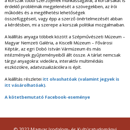
a korszak többi szerzőjének munkásságával, a kortársakat is
érdeklő problémák megjelenését a szövegekben, az írói
működés és a megélhetési lehetőségek
összefüggéseit, vagy épp a szerző önértelmezését abban
a kérdésben, mi a szerepe a korszak politikai mozgalmaiban.
A kiállítás anyaga többek között a Szépművészeti Múzeum –
Magyar Nemzeti Galéria, a Kiscelli Múzeum – Fővárosi
Képtár, az egri Dobó István Vármúzeum és más
intézmények gyűjteményeiből állt össze. A tárlat nemcsak
tárgyi anyagokra: videókra, interaktív multimédiás
eszközökre, adatvizualizációkra is épít.
A kiállítás részletei
itt olvashatóak (valamint jegyek is
itt vásárolhatóak)
.
A kötetbemutató Facebook-eseménye
© 2022 Magyar Irodalom- és Kultúratudományi