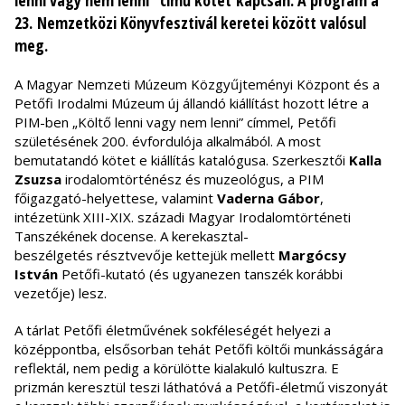
lenni vagy nem lenni” című kötet kapcsán. A program a
23. Nemzetközi Könyvfesztivál keretei között valósul
meg.
A Magyar Nemzeti Múzeum Közgyűjteményi Központ és a
Petőfi Irodalmi Múzeum új állandó kiállítást hozott létre a
PIM-ben „Költő lenni vagy nem lenni” címmel, Petőfi
születésének 200. évfordulója alkalmából. A most
bemutatandó kötet e kiállítás katalógusa. Szerkesztői
Kalla
Zsuzsa
irodalomtörténész és muzeológus, a PIM
főigazgató-helyettese, valamint
Vaderna Gábor
,
intézetünk XIII-XIX. századi Magyar Irodalomtörténeti
Tanszékének docense. A kerekasztal-
beszélgetés résztvevője kettejük mellett
Margócsy
István
Petőfi-kutató (és ugyanezen tanszék korábbi
vezetője) lesz.
A tárlat Petőfi életművének sokféleségét helyezi a
középpontba, elsősorban tehát Petőfi költői munkásságára
reflektál, nem pedig a körülötte kialakuló kultuszra. E
prizmán keresztül teszi láthatóvá a Petőfi-életmű viszonyát