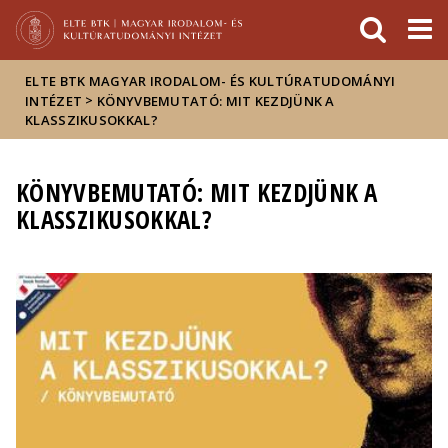
Események
ELTE a
Hírek
sajtóban
ELTE BTK MAGYAR IRODALOM- ÉS KULTÚRATUDOMÁNYI
>
INTÉZET
KÖNYVBEMUTATÓ: MIT KEZDJÜNK A
KLASSZIKUSOKKAL?
KÖNYVBEMUTATÓ: MIT KEZDJÜNK A
KLASSZIKUSOKKAL?