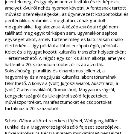
jelentek meg, és így olyan nemzeti viták részét képezik,
amelyet kívülről nehéz nyomon követni. A fontosnak tartott
művész-személyiségekkel, az úgynevezett központokkal és
perifériákkal, valamint a meghatározónak gondolt
mozgalmakkal foglalkoznak. A közép-európai régió nem
található meg egyik térképen sem, ugyanakkor sajátos
egységet alkot, amely történelmileg és kulturálisan önálló
élettérként – így például a többi európai régió, például a
Kelet és a Nyugat közötti kulturális transzfer helyszíneként
– értelmezhető. A régiót egy sor kis állam alkotja, amelyek
határait a 20. században többször is átrajzolták.
Sokszínűség, pluralitás és dinamizmus jellemzi, a
hagyomány és a megújulás kulturális laboratóriumának
tekinthető. A könyv a (volt) Jugoszláviáról, Ausztriáról, a
(volt) Csehszlovákiáról, Romániáról, Magyarországról,
Lengyelországról és Ukrajnáról szóló fejezeteket,
művészportrékat, manifesztumokat és csoportokat
tartalmaz a 20. századból.
Schein Gábor a kötet szerkesztőjével, Wolfgang Müller
Funkkal és a Magyarországról szóló fejezet szerzőjével,
Kókai Károllyal (a Bécsi Egyetem munkatársai) beszélget