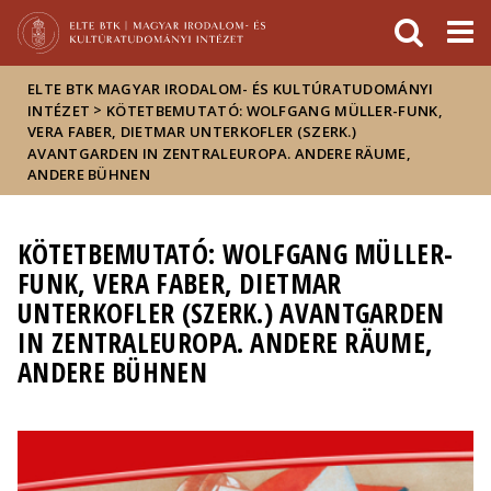
Események
ELTE a
Hírek
sajtóban
ELTE BTK MAGYAR IRODALOM- ÉS KULTÚRATUDOMÁNYI
>
INTÉZET
KÖTETBEMUTATÓ: WOLFGANG MÜLLER-FUNK,
VERA FABER, DIETMAR UNTERKOFLER (SZERK.)
AVANTGARDEN IN ZENTRALEUROPA. ANDERE RÄUME,
ANDERE BÜHNEN
KÖTETBEMUTATÓ: WOLFGANG MÜLLER-
FUNK, VERA FABER, DIETMAR
UNTERKOFLER (SZERK.) AVANTGARDEN
IN ZENTRALEUROPA. ANDERE RÄUME,
ANDERE BÜHNEN