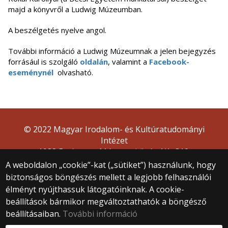
majd a könyvről a Ludwig Múzeumban.
A beszélgetés nyelve angol.
További információ a Ludwig Múzeumnak a jelen bejegyzés
forrásául is szolgáló
oldalán
, valamint a
Facebook-
eseménynél
olvasható.
© 2022 Magyar Irodalom- és Kultúratudományi
Intézet
1088 Budapest, Múzeum körút 4/A, 310.
A weboldalon „cookie”-kat („sütiket”) használunk, hogy
biztonságos böngészés mellett a legjobb felhasználói
élményt nyújthassuk látogatóinknak. A cookie-
beállítások bármikor megváltoztathatók a böngésző
beállításaiban.
További információ
Webfejlesztés: