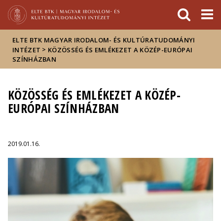
Események
ELTE a
Hírek
sajtóban
ELTE BTK MAGYAR IRODALOM- ÉS KULTÚRATUDOMÁNYI
>
INTÉZET
KÖZÖSSÉG ÉS EMLÉKEZET A KÖZÉP-EURÓPAI
SZÍNHÁZBAN
KÖZÖSSÉG ÉS EMLÉKEZET A KÖZÉP-
EURÓPAI SZÍNHÁZBAN
2019.01.16.