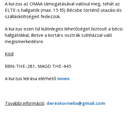
A kurzus az OMAA támogatásával valósul meg, tehát az
ELTE-s hallgatók (max. 15 fő) Bécsbe történő utazási és
szállásköltségeit fedezzük.
A kurzus ezen túl különleges lehetőséget biztosít a bécsi
hallgatókkal, illetve a kortárs osztrák színházzal való
megismerkedésre.
Kód
:
BBN-THE-281, MAGD THE-445
A kurzus leírása elérhető
innen
.
További információ
:
dereskornelia@gmail.com