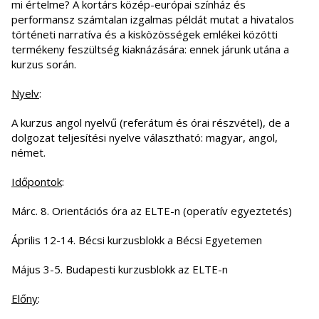
mi értelme? A kortárs közép-európai színház és
performansz számtalan izgalmas példát mutat a hivatalos
történeti narratíva és a kisközösségek emlékei közötti
termékeny feszültség kiaknázására: ennek járunk utána a
kurzus során.
Nyelv
:
A kurzus angol nyelvű (referátum és órai részvétel), de a
dolgozat teljesítési nyelve választható: magyar, angol,
német.
Időpontok
:
Márc. 8. Orientációs óra az ELTE-n (operatív egyeztetés)
Április 12-14. Bécsi kurzusblokk a Bécsi Egyetemen
Május 3-5. Budapesti kurzusblokk az ELTE-n
Előny
: