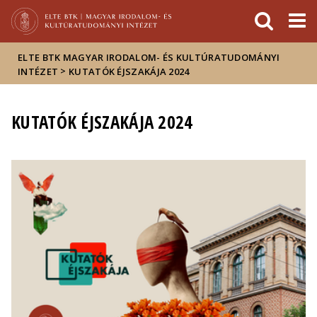
Események
ELTE a
Hírek
sajtóban
ELTE BTK MAGYAR IRODALOM- ÉS KULTÚRATUDOMÁNYI
>
INTÉZET
KUTATÓK ÉJSZAKÁJA 2024
KUTATÓK ÉJSZAKÁJA 2024