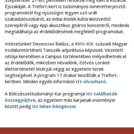
Szeptember 27-én, pénteken rendezik meg idén a Kutatók
Éjszakáját. A Trefort-kert is tudományos ismeretterjesztő
programoktól fog nyüzsögni: legyen szó uráli
szabadulószobáról, az indiai ételek kultúraközvetítő
szerepéről vagy épp akusztikus gitáros koncentről, mindenki
megtalálhatja az érdeklődésének megfelelő programokat.
Intézetünket Devescovi Balázs, a XVIII-XIX. századi Magyar
Irodalomtörténeti Tanszék adjunktusa képviseli. Vezetett
sétája keretében a Campus történetében mélyedhetnek el
az érdeklődők, miközben névadónk, Eötvös Loránd
élettörténetét kísérjük végig az egyetemi terek
segítségével. A program 17 órakor kezdődik a Trefort-
kertben. Minden egyéb információ
itt olvasható
.
A Bölcsészettudományi Kar programjai
itt találhatók
összegyűjtve
, az egyetem más karjainak eseményei
között pedig
itt lehet böngészni
.