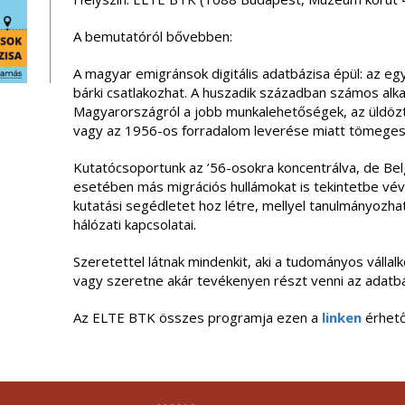
A bemutatóról bővebben:
A magyar emigránsok digitális adatbázisa épül: az eg
bárki csatlakozhat. A huszadik században számos alk
Magyarországról a jobb munkalehetőségek, az üldözt
vagy az 1956-os forradalom leverése miatt tömegese
Kutatócsoportunk az ’56-osokra koncentrálva, de Be
esetében más migrációs hullámokat is tekintetbe véve
kutatási segédletet hoz létre, mellyel tanulmányozhat
hálózati kapcsolatai.
Szeretettel látnak mindenkit, aki a tudományos vállalk
vagy szeretne akár tevékenyen részt venni az adatb
Az ELTE BTK összes programja ezen a
linken
érhető