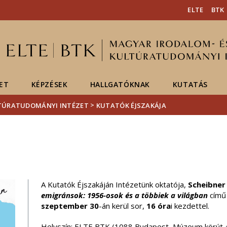
Események
ELTE a
Hírek
ELTE
BTK
sajtóban
ET
KÉPZÉSEK
HALLGATÓKNAK
KUTATÁS
>
LTÚRATUDOMÁNYI INTÉZET
KUTATÓK ÉJSZAKÁJA
A Kutatók Éjszakáján Intézetünk oktatója,
Scheibner
emigránsok: 1956-osok és a többiek a világban
című
szeptember 30
-án kerül sor,
16 óra
i kezdettel.
Helyszín: ELTE BTK (1088 Budapest, Múzeum körút 4.,