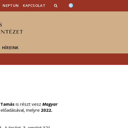
NEPTUN
KAPCSOLAT
HÍREINK
 Tamás
is részt vesz
Magyar
 előadásával, melyre
2022.
 A épület, 3. emelet 321.