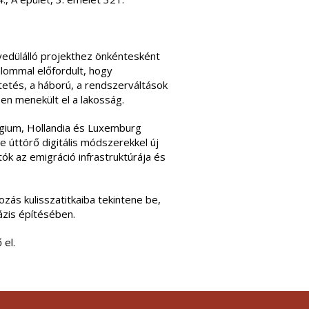
yedülálló projekthez önkéntesként
alommal előfordult, hogy
etés, a háború, a rendszerváltások
n menekült el a lakosság.
lgium, Hollandia és Luxemburg
 úttörő digitális módszerekkel új
ók az emigráció infrastruktúrája és
ozás kulisszatitkaiba tekintene be,
ázis építésében.
 el.