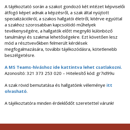
A tájékoztató során a szakot gondozó két intézet képviselői
átfogó képet adnak a képzésről, a szak által nyújtott
specializációkról, a szakos hallgatói életről, kitérve egyúttal
a szakhoz szorosabban kapcsolódó műhelyek
tevékenységére, a hallgatók előtt megnyíló különböző
tanulmányi és szakmai lehetőségekre. Ezt követően lesz
mód a résztvevőkben felmerült kérdések
megfogalmazására, további tájékozódásra, kötetlenebb
beszélgetésre.
A MS Teams-híváshoz ide kattintva lehet csatlakozni.
Azonosító: 321 373 253 020 – Hitelesítő kód: gr7id99u
A szak rövid bemutatása és hallgatóink véleménye
itt
olvasható
.
A tájékoztatóra minden érdeklődőt szeretettel várunk!