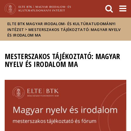
Események
ELTE a
Hírek
sajtóban
ELTE BTK MAGYAR IRODALOM- ÉS KULTÚRATUDOMÁNYI
>
INTÉZET
MESTERSZAKOS TÁJÉKOZTATÓ: MAGYAR NYELV
ÉS IRODALOM MA
MESTERSZAKOS TÁJÉKOZTATÓ: MAGYAR
NYELV ÉS IRODALOM MA