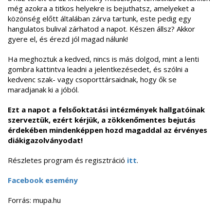
még azokra a titkos helyekre is bejuthatsz, amelyeket a
közönség előtt általában zárva tartunk, este pedig egy
hangulatos bulival zárhatod a napot. Készen állsz? Akkor
gyere el, és érezd jól magad nálunk!
Ha meghoztuk a kedved, nincs is más dolgod, mint a lenti
gombra kattintva leadni a jelentkezésedet, és szólni a
kedvenc szak- vagy csoporttársaidnak, hogy ők se
maradjanak ki a jóból.
Ezt a napot a felsőoktatási intézmények hallgatóinak
szerveztük, ezért kérjük, a zökkenőmentes bejutás
érdekében mindenképpen hozd magaddal az érvényes
diákigazolványodat!
Részletes program és regisztráció
itt
.
Facebook esemény
Forrás: mupa.hu