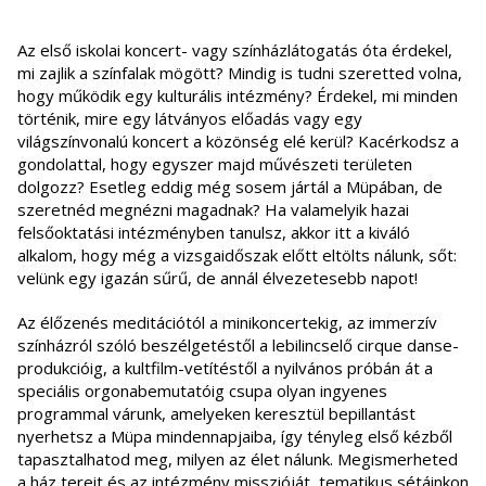
Az első iskolai koncert- vagy színházlátogatás óta érdekel,
mi zajlik a színfalak mögött? Mindig is tudni szeretted volna,
hogy működik egy kulturális intézmény? Érdekel, mi minden
történik, mire egy látványos előadás vagy egy
világszínvonalú koncert a közönség elé kerül? Kacérkodsz a
gondolattal, hogy egyszer majd művészeti területen
dolgozz? Esetleg eddig még sosem jártál a Müpában, de
szeretnéd megnézni magadnak? Ha valamelyik hazai
felsőoktatási intézményben tanulsz, akkor itt a kiváló
alkalom, hogy még a vizsgaidőszak előtt eltölts nálunk, sőt:
velünk egy igazán sűrű, de annál élvezetesebb napot!
Az élőzenés meditációtól a minikoncertekig, az immerzív
színházról szóló beszélgetéstől a lebilincselő cirque danse-
produkcióig, a kultfilm-vetítéstől a nyilvános próbán át a
speciális orgonabemutatóig csupa olyan ingyenes
programmal várunk, amelyeken keresztül bepillantást
nyerhetsz a Müpa mindennapjaiba, így tényleg első kézből
tapasztalhatod meg, milyen az élet nálunk. Megismerheted
a ház tereit és az intézmény misszióját, tematikus sétáinkon