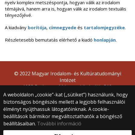
nyelv komplex metszéspontja, hogyan válik az irodalom
témájává, hanem arra is, hogyan válik az irodalom textuális
tényezőjévé.
A kiadvány
borítója
,
címnegyede
és
tartalomjegyzéke
.
Részletesebb bemutatás elérhető a kiadó
honlapján
.
© 2022 Magyar Irodalom- és Kultúratudományi
Intézet
1088 Budapest, Múzeum körút 4/A, 310.
A weboldalon „cookie”-kat („sütiket”) használunk, hogy
biztonságos böngészés mellett a legjobb felhasználói
élményt nyújthassuk látogatóinknak. A cookie-
beállítások bármikor megváltoztathatók a böngésző
beállításaiban.
További információ
Webfejlesztés: