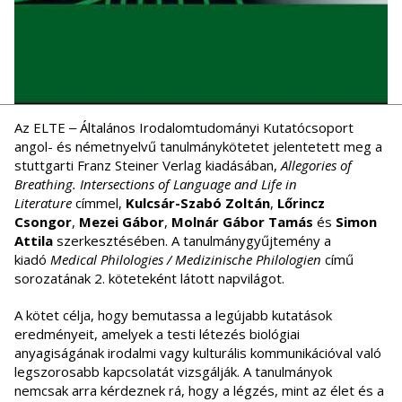
Az ELTE ‒ Általános Irodalomtudományi Kutatócsoport
angol- és németnyelvű tanulmánykötetet jelentetett meg a
stuttgarti Franz Steiner Verlag kiadásában,
Allegories of
Breathing. Intersections of Language and Life in
Literature
címmel,
Kulcsár-Szabó Zoltán
,
Lőrincz
Csongor
,
Mezei Gábor
,
Molnár Gábor Tamás
és
Simon
Attila
szerkesztésében. A tanulmánygyűjtemény a
kiadó
Medical Philologies / Medizinische Philologien
című
sorozatának 2. köteteként látott napvilágot.
A kötet célja, hogy bemutassa a legújabb kutatások
eredményeit, amelyek a testi létezés biológiai
anyagiságának irodalmi vagy kulturális kommunikációval való
legszorosabb kapcsolatát vizsgálják. A tanulmányok
nemcsak arra kérdeznek rá, hogy a légzés, mint az élet és a