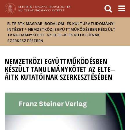
Események
ELTE a
Hírek
sajtóban
ELTE BTK MAGYAR IRODALOM- ÉS KULTÚRATUDOMÁNYI
>
INTÉZET
NEMZETKÖZI EGYÜTTMŰKÖDÉSBEN KÉSZÜLT
TANULMÁNYKÖTET AZ ELTE‒ÁITK KUTATÓINAK
SZERKESZTÉSÉBEN
NEMZETKÖZI EGYÜTTMŰKÖDÉSBEN
KÉSZÜLT TANULMÁNYKÖTET AZ ELTE‒
ÁITK KUTATÓINAK SZERKESZTÉSÉBEN