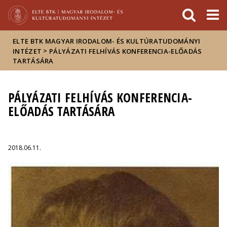
Események
ELTE a
Hírek
sajtóban
ELTE BTK MAGYAR IRODALOM- ÉS KULTÚRATUDOMÁNYI
>
INTÉZET
PÁLYÁZATI FELHÍVÁS KONFERENCIA-ELŐADÁS
TARTÁSÁRA
PÁLYÁZATI FELHÍVÁS KONFERENCIA-
ELŐADÁS TARTÁSÁRA
2018.06.11.