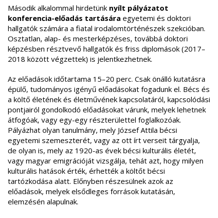
Második alkalommal hirdetünk
nyílt pályázatot
konferencia-előadás tartására
egyetemi és doktori
hallgatók számára a fiatal irodalomtörténészek szekcióban.
Osztatlan, alap- és mesterképzéses, továbbá doktori
képzésben résztvevő hallgatók és friss diplomások (2017–
2018 között végzettek) is jelentkezhetnek.
Az előadások időtartama 15–20 perc. Csak önálló kutatásra
épülő, tudományos igényű előadásokat fogadunk el. Bécs és
a költő életének és életművének kapcsolatáról, kapcsolódási
pontjairól gondolkodó előadásokat várunk, melyek lehetnek
átfogóak, vagy egy-egy részterülettel foglalkozóak.
Pályázhat olyan tanulmány, mely József Attila bécsi
egyetemi szemeszterét, vagy az ott írt verseit tárgyalja,
de olyan is, mely az 1920-as évek bécsi kulturális életét,
vagy magyar emigrációját vizsgálja, tehát azt, hogy milyen
kulturális hatások érték, érhették a költőt bécsi
tartózkodása alatt. Előnyben részesülnek azok az
előadások, melyek elsődleges források kutatásán,
elemzésén alapulnak.