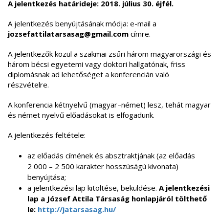
A jelentkezés határideje: 2018. július 30. éjfél.
A jelentkezés benyújtásának módja: e-mail a
jozsefattilatarsasag@gmail.com
címre.
A jelentkezők közül a szakmai zsűri három magyarországi és
három bécsi egyetemi vagy doktori hallgatónak, friss
diplomásnak ad lehetőséget a konferencián való
részvételre.
A konferencia kétnyelvű (magyar–német) lesz, tehát magyar
és német nyelvű előadásokat is elfogadunk.
A jelentkezés feltétele:
az előadás címének és absztraktjának (az előadás
2 000 – 2 500 karakter hosszúságú kivonata)
benyújtása;
a jelentkezési lap kitöltése, beküldése.
A jelentkezési
lap a József Attila Társaság honlapjáról tölthető
le:
http://jatarsasag.hu/