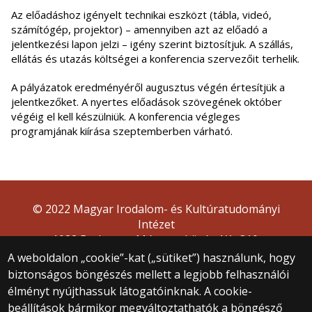
Az előadáshoz igényelt technikai eszközt (tábla, videó,
számítógép, projektor) – amennyiben azt az előadó a
jelentkezési lapon jelzi – igény szerint biztosítjuk. A szállás,
ellátás és utazás költségei a konferencia szervezőit terhelik.
A pályázatok eredményéről augusztus végén értesítjük a
jelentkezőket. A nyertes előadások szövegének október
végéig el kell készülniük. A konferencia végleges
programjának kiírása szeptemberben várható.
© 2022 Magyar Irodalom- és Kultúratudományi
Intézet
1088 Budapest, Múzeum körút 4/A, 310.
A weboldalon „cookie”-kat („sütiket”) használunk, hogy
biztonságos böngészés mellett a legjobb felhasználói
élményt nyújthassuk látogatóinknak. A cookie-
beállítások bármikor megváltoztathatók a böngésző