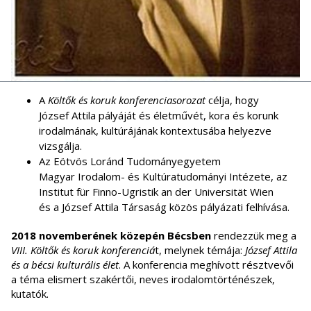
A
Költők és koruk konferenciasorozat
célja, hogy
József Attila pályáját és életművét, kora és korunk
irodalmának, kultúrájának kontextusába helyezve
vizsgálja.
Az Eötvös Loránd Tudományegyetem
Magyar Irodalom- és Kultúratudományi Intézete, az
Institut für Finno-Ugristik an der Universität Wien
és a József Attila Társaság közös pályázati felhívása.
2018 novemberének közepén Bécsben
rendezzük meg a
VIII.
Költők és koruk konferenciá
t, melynek témája:
József Attila
és a bécsi kulturális élet
. A konferencia meghívott résztvevői
a téma elismert szakértői, neves irodalomtörténészek,
kutatók.