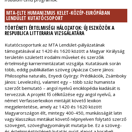
MTA-ELTE HUMANIZMUS KELET-KÖZÉP-EURÓPÁBAN
LENDÜLET KUTATÓCSOPORT
TÖRTÉNETI ÉRTELMISÉGI HÁLOZATOK: ÚJ ESZKÖZÖK A
RESPUBLICA LITTERARIA VIZSGÁLATÁRA
Kutatócsoportunk az MTA Lendület-pályázatának
támogatásával az 1420 és 1620 között a Magyar Királyság
területén született irodalmi műveket és szerzőik
értelmiségi karriermintázatait vizsgálja. Kutatásunk során
több, eddig publikálatlan szöveg (Apáczai Csere János:
Philosophia naturalis, Enyedi György: Prédikációk, Zsámboky
János: Levelezés), valamint egy – több száz humanista
szerzőt bemutató – angol nyelvű enciklopédia kiadását is
tervezzük. A projekt fő célkitűzése egy angol nyelvű, a
német Verfasserlexikon mintáját követő lexikon
megjelentetése, amely az 1420 és 1620 között
Magyarországon élt, mintegy 400-450, munkásságát latin
vagy klasszikus mintákat követő népnyelven folytató szerző
szövegeit, szöveghagyományát mutatja be. Ez a szöveg-
és értelmiségtörténeti kutatás nyújt alapot a korabeli