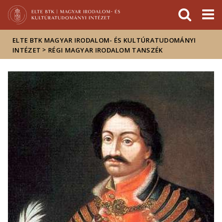
Események
ELTE a
Hírek
sajtóban
ELTE BTK MAGYAR IRODALOM- ÉS KULTÚRATUDOMÁNYI
>
INTÉZET
RÉGI MAGYAR IRODALOM TANSZÉK