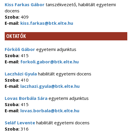
Kiss Farkas Gábor
tanszékvezető, habilitált egyetemi
docens
Szoba:
409
E-mail:
kiss.farkas@btk.elte.hu
OKTATÓK
Förköli Gábor
egyetemi adjunktus
Szoba:
415
E-mail:
forkoli.gabor@btk.elte.hu
Laczházi Gyula
habilitált egyetemi docens
Szoba:
410
E-mail:
laczhazi.gyula@btk.elte.hu
Lovas Borbála Sára
egyetemi adjunktus
Szoba:
415
E-mail:
lovas.borbala@btk.elte.hu
Seláf Levente
habilitált egyetemi docens
Szoba:
316