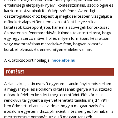
értelmiségi életpályák nyelvi, konfesszionális, szociológiai és
karriermintázatainak feltérképezéséhez. Az eddigi
összefoglalásokhoz képest új megközelítésben vizsgáljuk a
műveket: alapvetően nem az alkotókat helyezzük a
kutatások középpontjába, hanem a szövegek kontextusát
és materiális fennmaradását, különös tekintettel arra, hogy
egy-egy szerző művei hol és milyen formában, kéziratban
vagy nyomtatásban maradtak-e fenn, hogyan olvasták
korabeli olvasói, és ennek milyen emlékei vannak.
A kutatócsoport honlapja:
hece.elte.hu
TÖRTÉNET
A klasszikus, latin nyelvű egyetemi tanulmányi rendszerben
a magyar nyel és irodalom oktatásának igénye a 18. század
második felében kezdett megteremtődni. Először csak
rendkívüli tárgyként a nyelvet lehetett tanulni, majd 1791-
ben érkezett el annak az ideje, hogy a magyar nyelv és
irodalom egyetemi diszciplinaként, intézményes formában is
megteremtse önmagát. Az első magyar tanszék