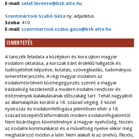
E-mail:
selaf.levente@btk.elte.hu
Szentmártoni Szabó Géza
ny. adjunktus
Szoba:
410
E-mail:
szentmartoni.szabo.geza@btk.elte.hu
ISMERTETÉS
A tanszék feladata a középkori és kora újkori magyar
irodalom oktatása, a korszak iránt érdeklő hallgatók és
tudósjelöltek képzése, kutatás, szövegkiadás, tudományos
ismeretterjesztés. A régi magyar irodalom az
irodalomtörténeti közmegegyezés szerint a magyar
írásbeliség kezdeteitől a modern irodalmi rendszer és
intézmények kialakulásának időszakáig tart. Tehát nagyjából
az államalapítás korától a 18. század végéig. E közel
nyolcszáz év irodalomfelfogása jelentősen eltér a 18.
század közepétől kiformálódó modern irodalomfogalomtól.
Nem kizárólagos követelménye a magyar nyelvűség, hiszen
az irodalmi kommunikáció és a műveltség nyelve ekkor még
meghatározó módon a latin. Nem alakult ki az önelvű, fikciós,