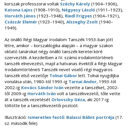
korszak professzorai voltak
Széchy Károly
(1904–1906),
Katona Lajos
(1908–1910),
Négyesy László
(1911–1923),
Horváth János
(1923–1948),
Riedl Frigyes
(1904–1921),
Császár Elemér
(1923–1940),
Alszeghy Zsolt
(1940–
1949).
Az önálló Régi Magyar Irodalom Tanszék 1953-ban jött
létre, amikor – korszaklogika alapján – a magyar szakon
oktató tanárokat négy önálló tanszék keretei köré
szervezték. A kezdetben a IV. számú irodalomtörténeti
tanszék elnevezést, majd a hatvanas évektől a Régi Magyar
Irodalomtörténeti Tanszék nevet viselő régi magyaros
tanszék első vezetője
Tolnai Gábor
lett. Tolnai nyugdíjba
vonulása után, 1980-tól 1993-ig
Tarnai Andor,
1993-tól
2002-ig
Kovács Sándor Iván
vezette a tanszéket, 2002-
től 2009-ig
Horváth Iván
volt a tanszékvezető, tőle vette
át a tanszék vezetését
Orlovszky Géza
, aki 2017-ig
töltötte be a tanszékvezetői pozíciót.
Illusztráció:
Ismeretlen festő: Balassi Bálint portréja
(17.
sz. második fele)