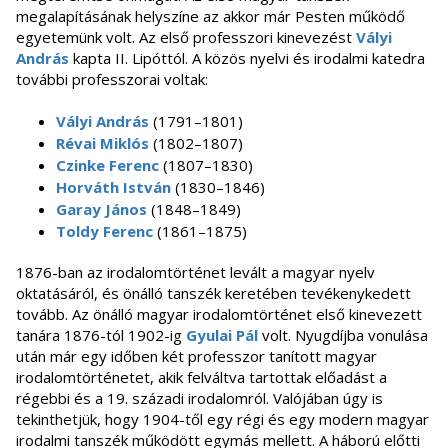
megalapításának helyszíne az akkor már Pesten működő
egyetemünk volt. Az első professzori kinevezést
Vályi
András
kapta II. Lipóttól. A közös nyelvi és irodalmi katedra
további professzorai voltak:
Vályi András
(1791–1801)
Révai Miklós
(1802–1807)
Czinke Ferenc
(1807–1830)
Horváth István
(1830–1846)
Garay János
(1848–1849)
Toldy Ferenc
(1861–1875)
1876-ban az irodalomtörténet levált a magyar nyelv
oktatásáról, és önálló tanszék keretében tevékenykedett
tovább. Az önálló magyar irodalomtörténet első kinevezett
tanára 1876-tól 1902-ig
Gyulai Pál
volt. Nyugdíjba vonulása
után már egy időben két professzor tanított magyar
irodalomtörténetet, akik felváltva tartottak előadást a
régebbi és a 19. századi irodalomról. Valójában úgy is
tekinthetjük, hogy 1904-től egy régi és egy modern magyar
irodalmi tanszék működött egymás mellett. A háború előtti