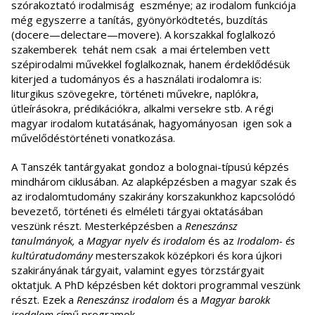
szórakoztató irodalmiság eszménye; az irodalom funkciója
még egyszerre a tanítás, gyönyörködtetés, buzdítás
(docere—delectare—movere). A korszakkal foglalkozó
szakemberek tehát nem csak a mai értelemben vett
szépirodalmi művekkel foglalkoznak, hanem érdeklődésük
kiterjed a tudományos és a használati irodalomra is:
liturgikus szövegekre, történeti művekre, naplókra,
útleírásokra, prédikációkra, alkalmi versekre stb. A régi
magyar irodalom kutatásának, hagyományosan igen sok a
művelődéstörténeti vonatkozása.
A Tanszék tantárgyakat gondoz a bolognai-típusú képzés
mindhárom ciklusában. Az alapképzésben a magyar szak és
az irodalomtudomány szakirány korszakunkhoz kapcsolódó
bevezető, történeti és elméleti tárgyai oktatásában
veszünk részt. Mesterképzésben a
Reneszánsz
tanulmányok,
a
Magyar nyelv és irodalom
és az
Irodalom- és
kultúratudomány
mesterszakok középkori és kora újkori
szakirányának tárgyait, valamint egyes törzstárgyait
oktatjuk. A PhD képzésben két doktori programmal veszünk
részt. Ezek a
Reneszánsz irodalom
és a
Magyar barokk
irodalom
című programok.