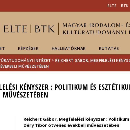
Események
ELTE a
Hírek
ELTE
BTK
sajtóban
ET
KÉPZÉSEK
HALLGATÓKNAK
KUTATÁS
>
LTÚRATUDOMÁNYI INTÉZET
REICHERT GÁBOR, MEGFELELÉSI KÉNYSZ
 ÉVEKBELI MŰVÉSZETÉBEN
ELÉSI KÉNYSZER : POLITIKUM ÉS ESZTÉTIK
I MŰVÉSZETÉBEN
Reichert Gábor, Megfelelési kényszer : Politiku
Déry Tibor ötvenes évekbeli művészetében