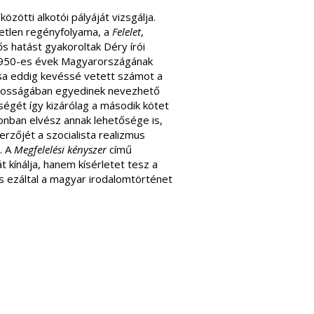
ötti alkotói pályáját vizsgálja.
etlen regényfolyama, a
Felelet
,
s hatást gyakoroltak Déry írói
 1950-es évek Magyarországának
ása eddig kevéssé vetett számot a
vánosságában egyedinek nevezhető
ségét így kizárólag a második kötet
zonban elvész annak lehetősége is,
rzőjét a szocialista realizmus
. A
Megfelelési kényszer
című
t kínálja, hanem kísérletet tesz a
s ezáltal a magyar irodalomtörténet