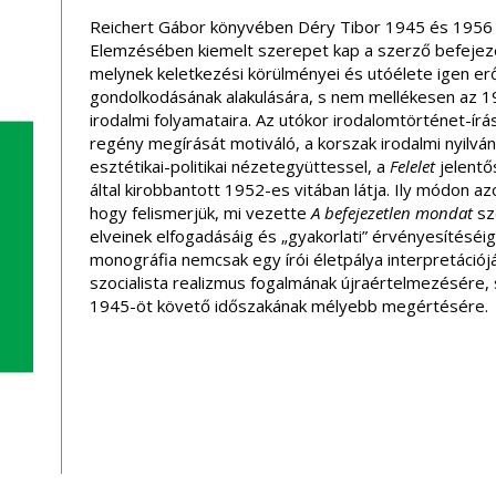
Reichert Gábor könyvében Déry Tibor 1945 és 1956 köz
Elemzésében kiemelt szerepet kap a szerző befejez
melynek keletkezési körülményei és utóélete igen erő
gondolkodásának alakulására, s nem mellékesen az
irodalmi folyamataira. Az utókor irodalomtörténet-ír
regény megírását motiváló, a korszak irodalmi nyil
esztétikai-politikai nézetegyüttessel, a
Felelet
jelentő
által kirobbantott 1952-es vitában látja. Ily módon a
hogy felismerjük, mi vezette
A befejezetlen mondat
sze
elveinek elfogadásáig és „gyakorlati” érvényesítéséig
monográfia nemcsak egy írói életpálya interpretációjá
szocialista realizmus fogalmának újraértelmezésére, 
1945-öt követő időszakának mélyebb megértésére.