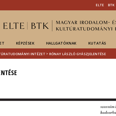
Események
ELTE a
Hírek
ELTE
BTK
sajtóban
ET
KÉPZÉSEK
HALLGATÓKNAK
KUTATÁS
>
LTÚRATUDOMÁNYI INTÉZET
RÓNAY LÁSZLÓ GYÁSZJELENTÉSE
ENTÉSE