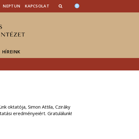
NEPTUN
KAPCSOLAT
HÍREINK
k oktatója, Simon Attila, Cziráky
utatási eredményeiért. Gratulálunk!