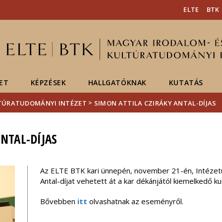
Események
ELTE a
Hírek
ELTE
BTK
sajtóban
ET
KÉPZÉSEK
HALLGATÓKNAK
KUTATÁS
>
LTÚRATUDOMÁNYI INTÉZET
SIMON ATTILA CZIRÁKY ANTAL-DÍJAS
NTAL-DÍJAS
Az ELTE BTK kari ünnepén, november 21-én, Intézetün
Antal-díjat vehetett át a kar dékánjától kiemelkedő k
Bővebben
itt
olvashatnak az eseményről.