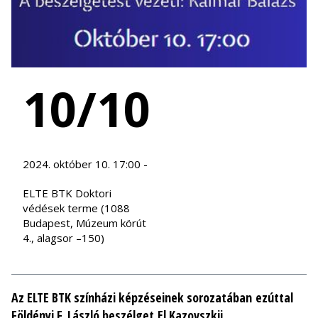
10/10
2024. október 10. 17:00 -
ELTE BTK Doktori
védések terme (1088
Budapest, Múzeum körút
4., alagsor –150)
Az ELTE BTK színházi képzéseinek sorozatában ezúttal
Földényi F. László beszélget El Kazovszkij