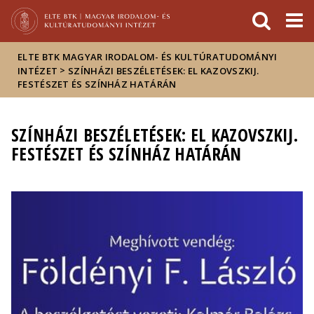
Események
ELTE a
Hírek
sajtóban
ELTE BTK MAGYAR IRODALOM- ÉS KULTÚRATUDOMÁNYI
>
INTÉZET
SZÍNHÁZI BESZÉLETÉSEK: EL KAZOVSZKIJ.
FESTÉSZET ÉS SZÍNHÁZ HATÁRÁN
SZÍNHÁZI BESZÉLETÉSEK: EL KAZOVSZKIJ.
FESTÉSZET ÉS SZÍNHÁZ HATÁRÁN