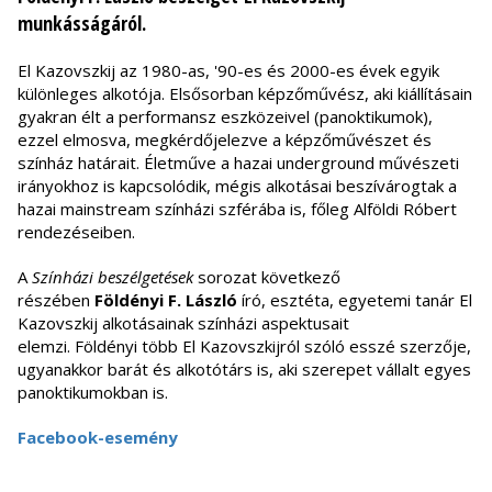
munkásságáról.
El Kazovszkij az 1980-as, '90-es és 2000-es évek egyik
különleges alkotója. Elsősorban képzőművész, aki kiállításain
gyakran élt a performansz eszközeivel (panoktikumok),
ezzel elmosva, megkérdőjelezve a képzőművészet és
színház határait. Életműve a hazai underground művészeti
irányokhoz is kapcsolódik, mégis alkotásai beszívárogtak a
hazai mainstream színházi szférába is, főleg Alföldi Róbert
rendezéseiben.
A
Színházi beszélgetések
sorozat következő
részében
Földényi F. László
író, esztéta, egyetemi tanár El
Kazovszkij alkotásainak színházi aspektusait
elemzi. Földényi több El Kazovszkijról szóló esszé szerzője,
ugyanakkor barát és alkotótárs is, aki szerepet vállalt egyes
panoktikumokban is.
Facebook-esemény