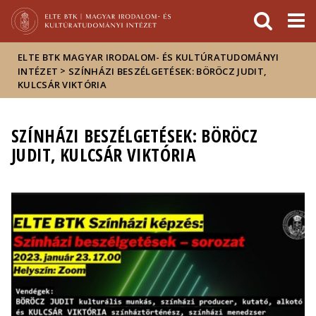
Események
ELTE a
Hírek
sajtóban
ELTE BTK MAGYAR IRODALOM- ÉS KULTÚRATUDOMÁNYI
>
INTÉZET
SZÍNHÁZI BESZÉLGETÉSEK: BÖRÖCZ JUDIT,
KULCSÁR VIKTÓRIA
SZÍNHÁZI BESZÉLGETÉSEK: BÖRÖCZ
JUDIT, KULCSÁR VIKTÓRIA