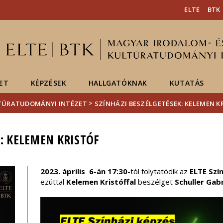
Események
ELTE a
Hírek
ELTE
BTK
sajtóban
ET
KÉPZÉSEK
HALLGATÓKNAK
KUTATÁS
>
LTÚRATUDOMÁNYI INTÉZET
SZÍNHÁZI BESZÉLGETÉSEK: KELEMEN K
K: KELEMEN KRISTÓF
2023. április 6-án
17:30-
tól folytatódik az
ELTE Szí
ezúttal
Kelemen Kristóffal
beszélget
Schuller Gabr