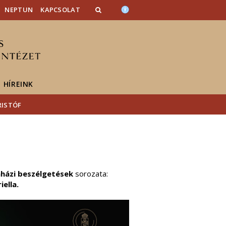
NEPTUN
KAPCSOLAT
HÍREINK
RISTÓF
nházi beszélgetések
sorozata:
iella.