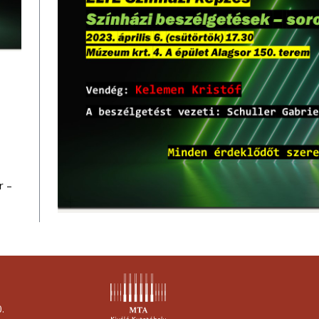
r –
.