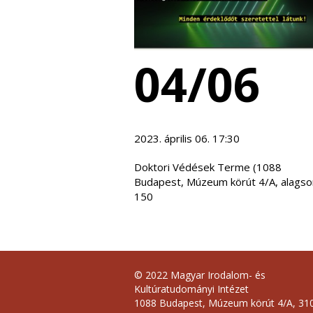
04/06
2023. április 06. 17:30
Doktori Védések Terme (1088
Budapest, Múzeum körút 4/A, alagso
150
© 2022 Magyar Irodalom- és
Kultúratudományi Intézet
1088 Budapest, Múzeum körút 4/A, 310