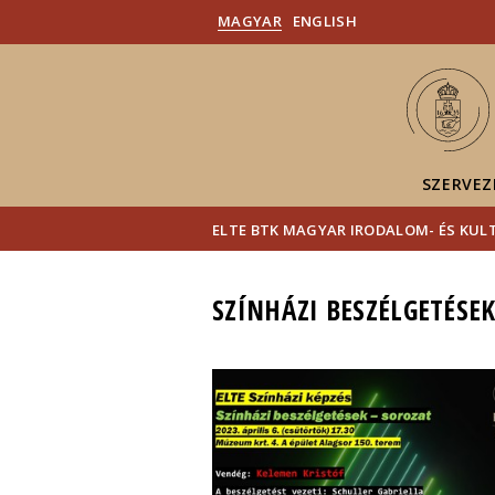
MAGYAR
ENGLISH
SZERVEZ
ELTE BTK MAGYAR IRODALOM- ÉS KU
SZÍNHÁZI BESZÉLGETÉSE