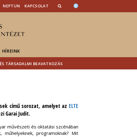
NEPTUN
KAPCSOLAT
HÍREINK
 ÉS TÁRSADALMI BEAVATKOZÁS
ések című sorozat, amelyet az
ELTE
i Garai Judit.
gyar művészeti és oktatási szcénában
k, műhelyeknek, programoknak? Mit