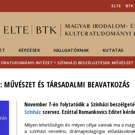
Események
ELTE a
Hírek
ELTE
BTK
sajtóban
ET
KÉPZÉSEK
HALLGATÓKNAK
KUTATÁS
>
LTÚRATUDOMÁNYI INTÉZET
SZÍNHÁZI BESZÉLGETÉSEK: MŰVÉSZET
K: MŰVÉSZET ÉS TÁRSADALMI BEAVATKOZÁS
November 7-én folytatódik a Színházi beszélget
Színház
szervez. Ezúttal Romankovics Editet kérdez
Milyen lehetőségei és milyen céljai vannak ma a ma
a színházi nevelési, drámapedagógia előadásokna