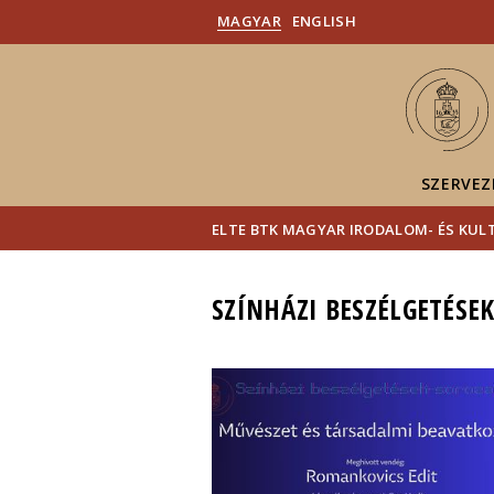
MAGYAR
ENGLISH
SZERVEZ
ELTE BTK MAGYAR IRODALOM- ÉS KU
SZÍNHÁZI BESZÉLGETÉSE