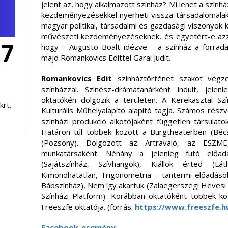
jelent az, hogy alkalmazott színház? Mi lehet a színhá
kezdeményezésekkel nyerheti vissza társadalomalakí
magyar politikai, társadalmi és gazdasági viszonyok kö
művészeti kezdeményezéseknek, és egyetért-e azza
07
hogy – Augusto Boalt idézve – a színház a forrad
majd Romankovics Edittel Garai Judit.
Romankovics Edit
színháztörténet szakot végze
színházzal. Színész-drámatanárként indult, jele
oktatókén dolgozik a területen. A Kerekasztal S
rt.
Kulturális Műhelyalapító alapító tagja. Számos részvé
színházi produkció alkotójaként független társulato
Határon túl többek között a Burgtheaterben (Bécs
(Pozsony). Dolgozott az Artravaló, az ESZM
munkatársaként. Néhány a jelenleg futó előa
(Sajátszínház, Szívhangok), Kiállok érted (Lá
Kimondhatatlan, Trigonometria – tantermi előadások
Bábszínház), Nem így akartuk (Zalaegerszegi Hevesi 
Színházi Platform). Korábban oktatóként többek kö
Freeszfe oktatója. (forrás:
https://www.freeszfe.h
Facebook-esemény