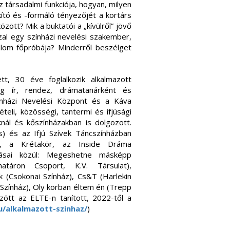
z társadalmi funkciója, hogyan, milyen
tó és -formáló tényezőjét a kortárs
zött? Mik a buktatói a „kívülről” jövő
l egy színházi nevelési szakember,
alom főpróbája? Minderről beszélget
tt, 30 éve foglalkozik alkalmazott
nleg ír, rendez, drámatanárként és
zínházi Nevelési Központ és a Káva
teli, közösségi, tantermi és ifjúsági
knál és kőszínházakban is dolgozott.
) és az Ifjú Szívek Táncszínházban
E, a Krétakör, az Inside Dráma
dásai közül: Megeshetne másképp
thatáron Csoport, K.V. Társulat),
 (Csokonai Színház), Cs&T (Harlekin
Színház), Oly korban éltem én (Trepp
zött az ELTE-n tanított, 2022-től a
u/alkalmazott-szinhaz/
)