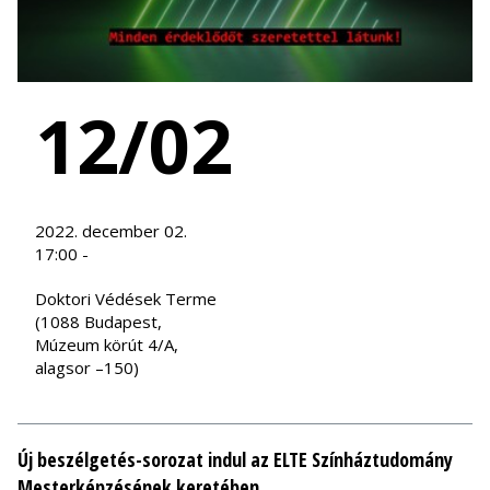
12/02
2022. december 02.
17:00 -
Doktori Védések Terme
(1088 Budapest,
Múzeum körút 4/A,
alagsor –150)
Új beszélgetés-sorozat indul az ELTE Színháztudomány
Mesterképzésének keretében