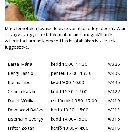
Már elérhetők a tavaszi félévre vonatkozó fogadóórák. Akár
itt vagy az egyes oktatók adatlapján is megtalálhatók,
valamint a harmadik emeleti hirdetőtáblákon is ki lettek
függesztve.
Bartal Mária
kedd 10:00–11:30
A/325
Bengi László
péntek 12:00–13:30
A/408
Bónus Tibor
kedd 9:00-10:00
A/435
Czibula Katalin
kedd 15:30–17:00
A/422
Dánél Mónika
csütörtök 15:30–17:00
A/419
Devescovi Balázs
hétfő 13:30–15:00
A/213
Eisemann György
kedd 14:00–15:30
A/315
Fráter Zoltán
hétfő 13:00–14:00
A/318