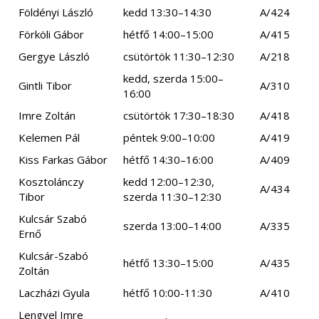
Földényi László
kedd 13:30–14:30
A/424
Förköli Gábor
hétfő 14:00–15:00
A/415
Gergye László
csütörtök 11:30–12:30
A/218
kedd, szerda 15:00–
Gintli Tibor
A/310
16:00
Imre Zoltán
csütörtök 17:30–18:30
A/418
Kelemen Pál
péntek 9:00–10:00
A/419
Kiss Farkas Gábor
hétfő 14:30–16:00
A/409
Kosztolánczy
kedd 12:00–12:30,
A/434
Tibor
szerda 11:30–12:30
Kulcsár Szabó
szerda 13:00–14:00
A/335
Ernő
Kulcsár-Szabó
hétfő 13:30–15:00
A/435
Zoltán
Laczházi Gyula
hétfő 10:00-11:30
A/410
Lengyel Imre