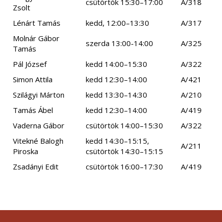
csütörtök 15:30–17:00
A/318
Zsolt
Lénárt Tamás
kedd, 12:00–13:30
A/317
Molnár Gábor
szerda 13:00-14:00
A/325
Tamás
Pál József
kedd 14:00–15:30
A/322
Simon Attila
kedd 12:30–14:00
A/421
Szilágyi Márton
kedd 13:30–14:30
A/210
Tamás Ábel
kedd 12:30–14:00
A/419
Vaderna Gábor
csütörtök 14:00–15:30
A/322
Vitekné Balogh
kedd 14:30–15:15,
A/211
Piroska
csütörtök 14:30–15:15
Zsadányi Edit
csütörtök 16:00–17:30
A/419