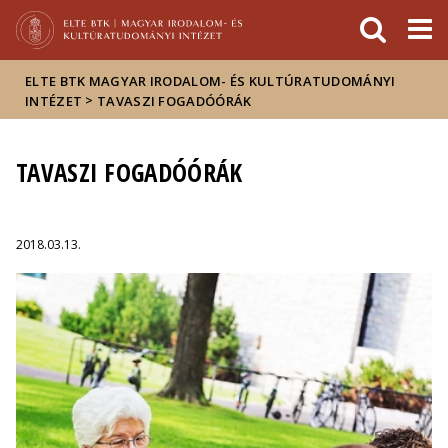
Események
ELTE a
Hírek
sajtóban
ELTE BTK MAGYAR IRODALOM- ÉS KULTÚRATUDOMÁNYI
>
INTÉZET
TAVASZI FOGADÓÓRÁK
TAVASZI FOGADÓÓRÁK
2018.03.13.